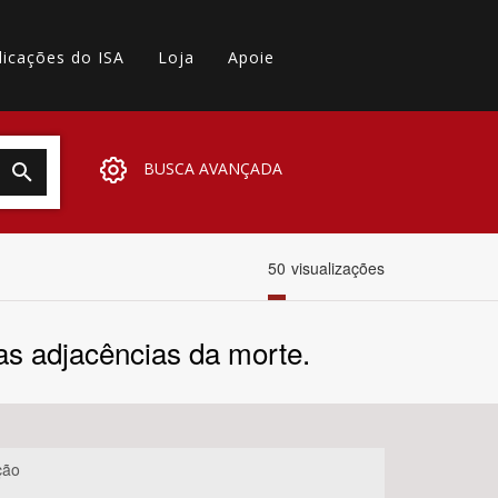
licações do ISA
Loja
Apoie
BUSCA AVANÇADA
50
visualizações
nas adjacências da morte.
ção