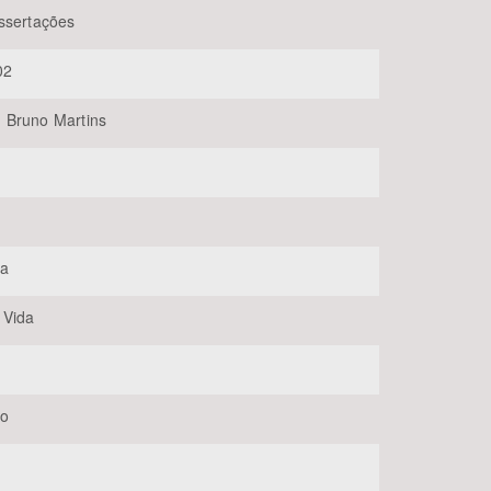
ssertações
02
 Bruno Martins
BUSCAR
ia
 Vida
lo