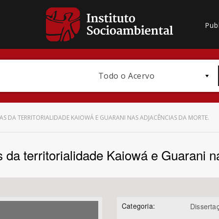
Pub
Todo o Acervo
S DA TERRITORIALIDADE KAIOWÁ E GUARANI NAS ADJACÊNCIAS DA MORTE.
 da territorialidade Kaiowá e Guarani 
Bioma / Bacia
Categoria:
Disserta
Subtema