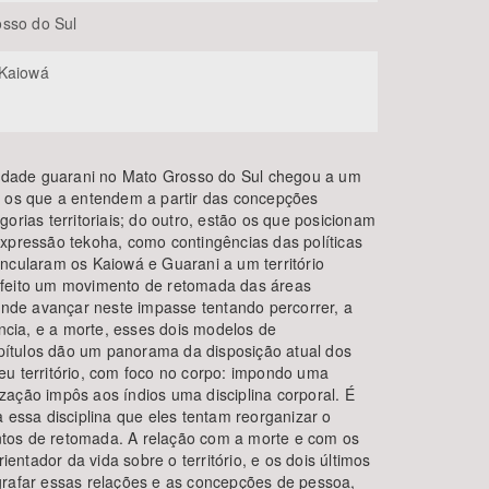
sso do Sul
 Kaiowá
alidade guarani no Mato Grosso do Sul chegou a um
á os que a entendem a partir das concepções
orias territoriais; do outro, estão os que posicionam
expressão tekoha, como contingências das políticas
incularam os Kaiowá e Guarani a um território
efeito um movimento de retomada das áreas
tende avançar neste impasse tentando percorrer, a
ência, e a morte, esses dois modelos de
capítulos dão um panorama da disposição atual dos
eu território, com foco no corpo: impondo uma
zação impôs aos índios uma disciplina corporal. É
a essa disciplina que eles tentam reorganizar o
tos de retomada. A relação com a morte e com os
ntador da vida sobre o território, e os dois últimos
grafar essas relações e as concepções de pessoa,