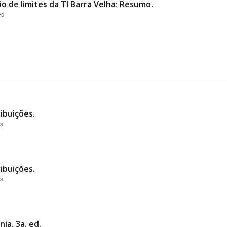
ão de limites da TI Barra Velha: Resumo.
es
ibuições.
es
ibuições.
es
ia. 3a. ed.