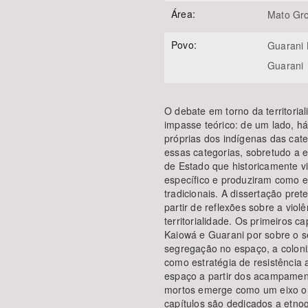
Área:
Mato Gro
Povo:
Guarani
Guarani
O debate em torno da territori
impasse teórico: de um lado, h
próprias dos indígenas das categ
essas categorias, sobretudo a 
de Estado que historicamente v
específico e produziram como 
tradicionais. A dissertação pre
partir de reflexões sobre a viol
territorialidade. Os primeiros 
Kaiowá e Guarani por sobre o s
segregação no espaço, a coloni
como estratégia de resistência 
espaço a partir dos acampamen
mortos emerge como um eixo orie
capítulos são dedicados a etno