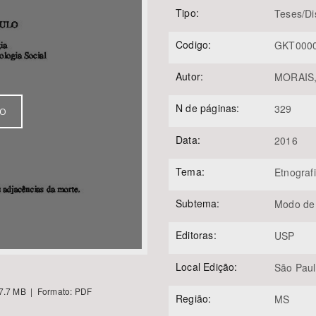
Tipo:
Teses/Di
Codigo:
GKT000
Área Protegida
Autor:
MORAIS,
N de páginas:
329
VO
Data:
2016
Tema:
Etnograf
Subtema:
Modo de
Editoras:
USP
Local Edição:
São Pau
7.7 MB | Formato: PDF
Região:
MS