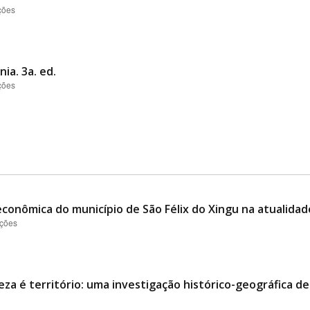
ções
ia. 3a. ed.
ções
conômica do município de São Félix do Xingu na atualidad
ações
eza é território: uma investigação histórico-geográfica d