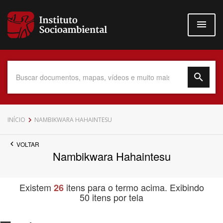
Pular
para
o
conteúdo
principal
Data do Documento
INÍCIO
NAMBIKWARA HAHAINTESU
VOLTAR
Nambikwara Hahaintesu
Até
Existem
itens para o termo acima. Exibindo
26
50 itens por tela
Povo Indígena