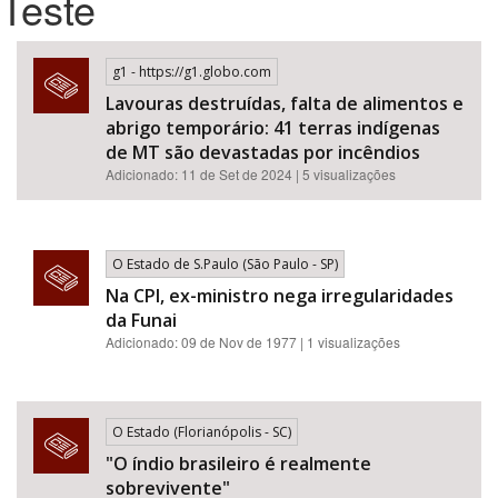
Teste
Bioma / Bacia
g1 - https://g1.globo.com
Lavouras destruídas, falta de alimentos e
Tema
abrigo temporário: 41 terras indígenas
de MT são devastadas por incêndios
Subtema
Adicionado: 11 de Set de 2024 | 5 visualizações
Área de Levantamento
O Estado de S.Paulo (São Paulo - SP)
Área Protegida
Na CPI, ex-ministro nega irregularidades
da Funai
Adicionado: 09 de Nov de 1977 | 1 visualizações
BUSCAR
O Estado (Florianópolis - SC)
"O índio brasileiro é realmente
sobrevivente"