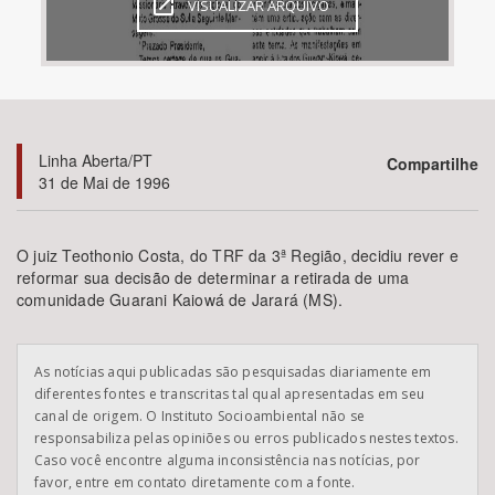
VISUALIZAR ARQUIVO
Bioma / Bacia
Tema
Linha Aberta/PT
Compartilhe
Subtema
31 de Mai de 1996
Área de Levantamento
O juiz Teothonio Costa, do TRF da 3ª Região, decidiu rever e
reformar sua decisão de determinar a retirada de uma
Área Protegida
comunidade Guarani Kaiowá de Jarará (MS).
BUSCAR
As notícias aqui publicadas são pesquisadas diariamente em
diferentes fontes e transcritas tal qual apresentadas em seu
canal de origem. O Instituto Socioambiental não se
responsabiliza pelas opiniões ou erros publicados nestes textos.
Caso você encontre alguma inconsistência nas notícias, por
favor, entre em contato diretamente com a fonte.