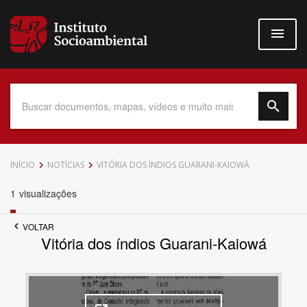
Pular
para
o
conteúdo
principal
Data do Documento
INÍCIO
NOTÍCIAS
VITÓRIA DOS ÍNDIOS GUARANI-KAIOWÁ
1
visualizações
VOLTAR
Até
Vitória dos índios Guarani-Kaiowá
Povo Indígena