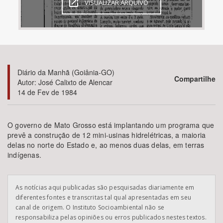
VISUALIZAR ARQUIVO
Bioma / Bacia
Tema
Diário da Manhã (Goiânia-GO)
Subtema
Compartilhe
Autor: José Calixto de Alencar
14 de Fev de 1984
Área de Levantamento
O governo de Mato Grosso está implantando um programa que
Área Protegida
prevê a construção de 12 mini-usinas hidrelétricas, a maioria
delas no norte do Estado e, ao menos duas delas, em terras
indígenas.
BUSCAR
As notícias aqui publicadas são pesquisadas diariamente em
diferentes fontes e transcritas tal qual apresentadas em seu
canal de origem. O Instituto Socioambiental não se
responsabiliza pelas opiniões ou erros publicados nestes textos.