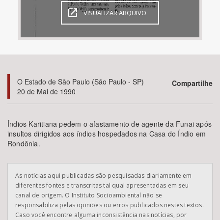
VISUALIZAR ARQUIVO
Bioma / Bacia
Tema
Subtema
O Estado de São Paulo (São Paulo - SP)
Compartilhe
20 de Mai de 1990
Área de Levantamento
Índios Karitiana pedem o afastamento de agente da Funai após
Área Protegida
insultos dirigidos aos índios hospedados na Casa do Índio em
Rondônia.
BUSCAR
As notícias aqui publicadas são pesquisadas diariamente em
diferentes fontes e transcritas tal qual apresentadas em seu
canal de origem. O Instituto Socioambiental não se
responsabiliza pelas opiniões ou erros publicados nestes textos.
Caso você encontre alguma inconsistência nas notícias, por