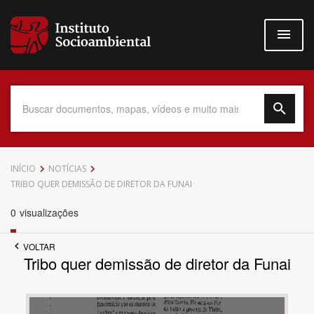
Pular
para
o
conteúdo
principal
Data do Documento
INÍCIO
NOTÍCIAS
TRIBO QUER DEMISSÃO DE DIRETOR DA FUNAI
0
visualizações
Até
VOLTAR
Tribo quer demissão de diretor da Funai
Povo Indígena