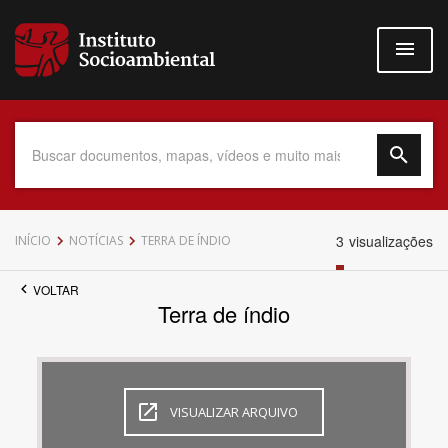
Pular
para
o
conteúdo
principal
Data do Documento
3
visualizações
INÍCIO
NOTÍCIAS
TERRA DE ÍNDIO
VOLTAR
Terra de índio
Até
VISUALIZAR ARQUIVO
Povo Indígena