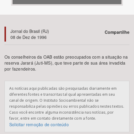
Bioma / Bacia
Tema
Jornal do Brasil (RJ)
Compartilhe
08 de Dez de 1996
Subtema
Os conselheiros da OAB estão preocupados com a situação na
Área de Levantamento
reserva Jarará (Juti-MS), que teve parte de sua área invadida
por fazendeiros.
Área Protegida
As notícias aqui publicadas são pesquisadas diariamente em
diferentes fontes e transcritas tal qual apresentadas em seu
BUSCAR
canal de origem. O Instituto Socioambiental não se
responsabiliza pelas opiniões ou erros publicados nestes textos.
Caso você encontre alguma inconsistência nas notícias, por
favor, entre em contato diretamente com a fonte.
Solicitar remoção de conteúdo