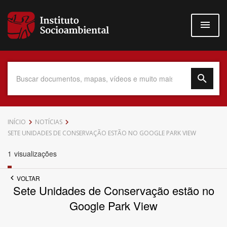
Pular
para
o
conteúdo
principal
Data do Documento
INÍCIO
NOTÍCIAS
SETE UNIDADES DE CONSERVAÇÃO ESTÃO NO GOOGLE PARK VIEW
1
visualizações
Até
VOLTAR
Sete Unidades de Conservação estão no
Google Park View
Povo Indígena