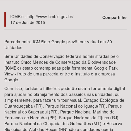
Bioma / Bacia
ICMBio - http://www.icmbio.gov.br/
Compartilhe
17 de Jun de 2015
Tema
Parceria entre ICMBio e Google prevê tour virtual em 30
Subtema
Unidades
Sete Unidades de Conservação federais administradas pelo
Área de Levantamento
Instituto Chico Mendes de Conservação da Biodiversidade
(ICMBio) estão contempladas pela ferramenta Google Park
View - fruto de uma parceria entre o Instituto e a empresa
Área Protegida
Google.
Com isso, turistas e trilheiros poderão usar a ferramenta digital
para ajudar no planejamento dos passeios nas unidades, ou
BUSCAR
simplesmente, para fazer um tour visual. Estação Ecológica de
Guaraqueçaba (PR), Parque Nacional do Iguaçu(PR), Parque
Nacional do Superagui (PR), Parque Nacional Marinho de
Fernando de Noronha (PE), Parque Nacional da Tijuca (RJ),
Parque Nacional da Chapada dos Guimarães (MT) e Reserva
Biológica do Atol das Rocas (RN) são as unidades que já