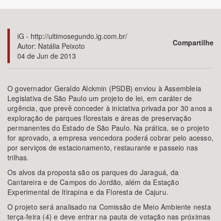
Bioma / Bacia
iG - http://ultimosegundo.ig.com.br/
Compartilhe
Autor: Natália Peixoto
Tema
04 de Jun de 2013
Subtema
O governador Geraldo Alckmin (PSDB) enviou à Assembleia
Legislativa de São Paulo um projeto de lei, em caráter de
Área de Levantamento
urgência, que prevê conceder à iniciativa privada por 30 anos a
exploração de parques florestais e áreas de preservação
Área Protegida
permanentes do Estado de São Paulo. Na prática, se o projeto
for aprovado, a empresa vencedora poderá cobrar pelo acesso,
por serviços de estacionamento, restaurante e passeio nas
trilhas.
BUSCAR
Os alvos da proposta são os parques do Jaraguá, da
Cantareira e de Campos do Jordão, além da Estação
Experimental de Itirapina e da Floresta de Cajuru.
O projeto será analisado na Comissão de Meio Ambiente nesta
terça-feira (4) e deve entrar na pauta de votação nas próximas