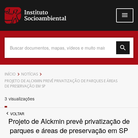
Pular
para
o
conteúdo
principal
Data do Documento
INÍCIO
NOTÍCIAS
PROJETO DE ALCKMIN PREVÊ PRIVATIZAÇÃO DE PARQUES E ÁREAS
DE PRESERVAÇÃO EM SP
3
visualizações
Até
VOLTAR
Projeto de Alckmin prevê privatização de
parques e áreas de preservação em SP
Povo Indígena