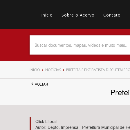
Pular
Main
para
o
Início
Sobre o Acervo
Contato
navigation
Menu
conteúdo
principal
secundário
Data do Documento
Até
INÍCIO
NOTÍCIAS
PREFEITA E EIKE BATISTA DISCUTEM PR
VOLTAR
Prefei
Povo Indígena
Click Litoral
Autor: Depto. Imprensa - Prefeitura Municipal de P
Tema