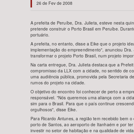
26 de Fev de 2008
A prefeita de Peruíbe, Dra. Julieta, esteve nesta qu
pretende construir o Porto Brasil em Peruíbe. Duran
Área de Levantamento
portuário.
A prefeita, no entanto, disse a Eike que o projeto 
implementação do empreendimento", anunciou Dra. Ju
transformar o projeto Porto Brasil, num projeto impor
Na carta entregue, Dra. Julieta destaca que a Prefe
compromisso da LLX com a cidade, no sentido de co
uma audiência pública, promovida pela Secretaria d
rumos do projeto na cidade.
O objetivo do encontro foi conhecer de perto a empr
responsável. "Nós queremos uma aliança com a cida
sim para o Brasil. Para que o país continue crescen
orgulhosos", disse Eike.
Para Ricardo Antunes, a região tem recebido bem o 
porto de Santos, ao aeroporto de Itanhaém e por ter a
investir no setor de habitação e na qualidade de v