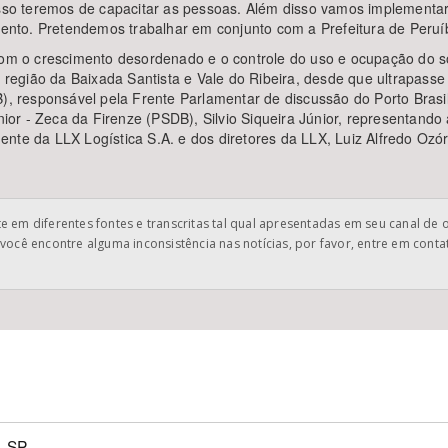
 isso teremos de capacitar as pessoas. Além disso vamos implement
nto. Pretendemos trabalhar em conjunto com a Prefeitura de Peruí
 o crescimento desordenado e o controle do uso e ocupação do sol
a região da Baixada Santista e Vale do Ribeira, desde que ultrapasse
responsável pela Frente Parlamentar de discussão do Porto Brasil 
or - Zeca da Firenze (PSDB), Silvio Siqueira Júnior, representand
nte da LLX Logística S.A. e dos diretores da LLX, Luiz Alfredo Ozór
 em diferentes fontes e transcritas tal qual apresentadas em seu canal de 
você encontre alguma inconsistência nas notícias, por favor, entre em cont
SP