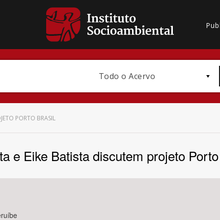
Pub
Todo o Acervo
OJETO PORTO BRASIL
ta e Eike Batista discutem projeto Porto
Bioma / Bacia
eruíbe
Subtema