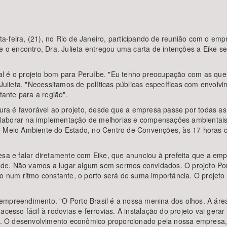
inta-feira, (21), no Rio de Janeiro, participando de reunião com o em
te o encontro, Dra. Julieta entregou uma carta de intenções a Eike 
Área Protegida
ideal é o projeto bom para Peruíbe. "Eu tenho preocupação com as qu
lieta. "Necessitamos de políticas públicas específicas com envolv
tante para a região".
itura é favorável ao projeto, desde que a empresa passe por todas as
laborar na implementação de melhorias e compensações ambientais 
e Meio Ambiente do Estado, no Centro de Convenções, às 17 horas co
esa e falar diretamente com Eike, que anunciou à prefeita que a emp
de. Não vamos a lugar algum sem sermos convidados. O projeto Port
do num ritmo constante, o porto será de suma importância. O projeto
empreendimento. "O Porto Brasil é a nossa menina dos olhos. A área
cesso fácil à rodovias e ferrovias. A instalação do projeto vai gerar
ida. O desenvolvimento econômico proporcionado pela nossa empresa,