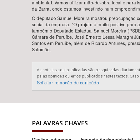
ambiental. Vamos utilizar mão-de-obra local e para
da Barra, onde estamos investindo num empreendime
O deputado Samuel Moreira mostrou preocupação com
social da empresa. "O projeto é muito positivo para 
também o Deputado Estadual Samuel Moreira (PSDB), 
Câmara de Peruíbe, José Ernesto Lessa Maragni Júni
Santos em Peruíbe, além de Ricardo Antunes, preside
Salomão.
As notícias aqui publicadas são pesquisadas diariamente
pelas opiniões ou erros publicados nestes textos. Caso 
Solicitar remoção de conteúdo
PALAVRAS CHAVES
Direitos Indígenas
Impacto Socioambiental