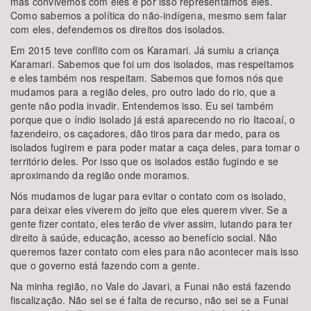
mas convivemos com eles e por isso representamos eles.
Como sabemos a política do não-indígena, mesmo sem falar
com eles, defendemos os direitos dos isolados.
Em 2015 teve conflito com os Karamari. Já sumiu a criança
Karamari. Sabemos que foi um dos isolados, mas respeitamos
e eles também nos respeitam. Sabemos que fomos nós que
mudamos para a região deles, pro outro lado do rio, que a
gente não podia invadir. Entendemos isso. Eu sei também
porque que o índio isolado já está aparecendo no rio Itacoaí, o
fazendeiro, os caçadores, dão tiros para dar medo, para os
isolados fugirem e para poder matar a caça deles, para tomar o
território deles. Por isso que os isolados estão fugindo e se
aproximando da região onde moramos.
Nós mudamos de lugar para evitar o contato com os isolado,
para deixar eles viverem do jeito que eles querem viver. Se a
gente fizer contato, eles terão de viver assim, lutando para ter
direito à saúde, educação, acesso ao benefício social. Não
queremos fazer contato com eles para não acontecer mais isso
que o governo está fazendo com a gente.
Na minha região, no Vale do Javari, a Funai não está fazendo
fiscalização. Não sei se é falta de recurso, não sei se a Funai