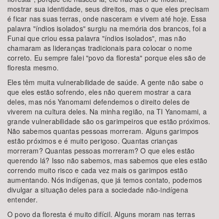
mostrar sua identidade, seus direitos, mas o que eles precisam
é ficar nas suas terras, onde nasceram e vivem até hoje. Essa
palavra "índios isolados" surgiu na memória dos brancos, foi a
Funai que criou essa palavra "índios isolados", mas não
chamaram as lideranças tradicionais para colocar o nome
correto. Eu sempre falei "povo da floresta" porque eles são de
floresta mesmo.
Eles têm muita vulnerabilidade de saúde. A gente não sabe o
que eles estão sofrendo, eles não querem mostrar a cara
deles, mas nós Yanomami defendemos o direito deles de
viverem na cultura deles. Na minha região, na TI Yanomami, a
grande vulnerabilidade são os garimpeiros que estão próximos.
Não sabemos quantas pessoas morreram. Alguns garimpos
estão próximos e é muito perigoso. Quantas crianças
morreram? Quantas pessoas morreram? O que eles estão
querendo lá? Isso não sabemos, mas sabemos que eles estão
correndo muito risco e cada vez mais os garimpos estão
aumentando. Nós indígenas, que já temos contato, podemos
divulgar a situação deles para a sociedade não-indígena
entender.
O povo da floresta é muito difícil. Alguns moram nas terras