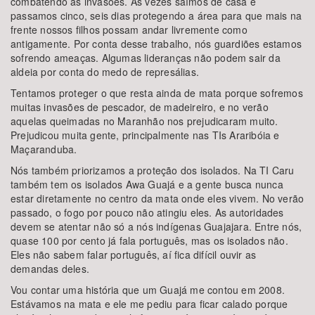
combatendo as invasões. Às vezes saímos de casa e
passamos cinco, seis dias protegendo a área para que mais na
frente nossos filhos possam andar livremente como
antigamente. Por conta desse trabalho, nós guardiões estamos
sofrendo ameaças. Algumas lideranças não podem sair da
aldeia por conta do medo de represálias.
Tentamos proteger o que resta ainda de mata porque sofremos
muitas invasões de pescador, de madeireiro, e no verão
aquelas queimadas no Maranhão nos prejudicaram muito.
Prejudicou muita gente, principalmente nas TIs Araribóia e
Maçaranduba.
Nós também priorizamos a proteção dos isolados. Na TI Caru
também tem os isolados Awa Guajá e a gente busca nunca
estar diretamente no centro da mata onde eles vivem. No verão
passado, o fogo por pouco não atingiu eles. As autoridades
devem se atentar não só a nós indígenas Guajajara. Entre nós,
quase 100 por cento já fala português, mas os isolados não.
Eles não sabem falar português, aí fica difícil ouvir as
demandas deles.
Vou contar uma história que um Guajá me contou em 2008.
Estávamos na mata e ele me pediu para ficar calado porque