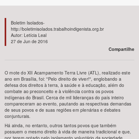
Bioma / Bacia
Boletim Isolados-
http://boletimisolados.trabalhoindigenista.org.br
Tema
Autor: Letícia Leal
27 de Jun de 2016
Subtema
Compartilhe
Área de Levantamento
O mote do XII Acampamento Terra Livre (ATL), realizado este
ano em Brasília, foi: "Pelo direito de viver!", englobando a
Área Protegida
defesa dos direitos à terra, à saúde e à educação, além do
combate ao preconceito e à violência contra os povos
indígenas do Brasil. Cerca de mil lideranças do país inteiro
BUSCAR
compareceram ao evento, pautando as respectivas demandas
de seus povos e de suas regiões em plenárias e debates
conjunturais.
Há ainda, no entanto, outros tantos povos que também
possuem o mesmo direito à vida de maneira tradicional e que,
por terem optado pelo isolamento voluntário da sociedade