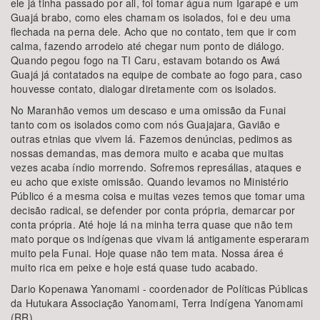
ele já tinha passado por ali, foi tomar água num Igarapé e um
Guajá brabo, como eles chamam os isolados, foi e deu uma
flechada na perna dele. Acho que no contato, tem que ir com
calma, fazendo arrodeio até chegar num ponto de diálogo.
Quando pegou fogo na TI Caru, estavam botando os Awá
Guajá já contatados na equipe de combate ao fogo para, caso
houvesse contato, dialogar diretamente com os isolados.
No Maranhão vemos um descaso e uma omissão da Funai
tanto com os isolados como com nós Guajajara, Gavião e
outras etnias que vivem lá. Fazemos denúncias, pedimos as
nossas demandas, mas demora muito e acaba que muitas
vezes acaba índio morrendo. Sofremos represálias, ataques e
eu acho que existe omissão. Quando levamos no Ministério
Público é a mesma coisa e muitas vezes temos que tomar uma
decisão radical, se defender por conta própria, demarcar por
conta própria. Até hoje lá na minha terra quase que não tem
mato porque os indígenas que vivam lá antigamente esperaram
muito pela Funai. Hoje quase não tem mata. Nossa área é
muito rica em peixe e hoje está quase tudo acabado.
Dario Kopenawa Yanomami - coordenador de Políticas Públicas
da Hutukara Associação Yanomami, Terra Indígena Yanomami
(RR)