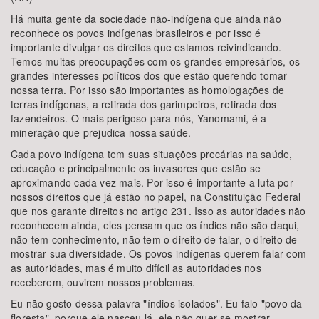
Há muita gente da sociedade não-indígena que ainda não
reconhece os povos indígenas brasileiros e por isso é
importante divulgar os direitos que estamos reivindicando.
Temos muitas preocupações com os grandes empresários, os
grandes interesses políticos dos que estão querendo tomar
nossa terra. Por isso são importantes as homologações de
terras indígenas, a retirada dos garimpeiros, retirada dos
fazendeiros. O mais perigoso para nós, Yanomami, é a
mineração que prejudica nossa saúde.
Cada povo indígena tem suas situações precárias na saúde,
educação e principalmente os invasores que estão se
aproximando cada vez mais. Por isso é importante a luta por
nossos direitos que já estão no papel, na Constituição Federal
que nos garante direitos no artigo 231. Isso as autoridades não
reconhecem ainda, eles pensam que os índios não são daqui,
não tem conhecimento, não tem o direito de falar, o direito de
mostrar sua diversidade. Os povos indígenas querem falar com
as autoridades, mas é muito difícil as autoridades nos
receberem, ouvirem nossos problemas.
Eu não gosto dessa palavra "índios isolados". Eu falo "povo da
floresta", porque ele nasceu lá, ele não quer se mostrar,