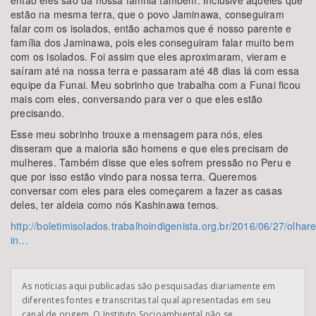
então eles são da nossa família também. Inclusive aqueles que
estão na mesma terra, que o povo Jaminawa, conseguiram
falar com os isolados, então achamos que é nosso parente e
família dos Jaminawa, pois eles conseguiram falar muito bem
com os isolados. Foi assim que eles aproximaram, vieram e
saíram até na nossa terra e passaram até 48 dias lá com essa
equipe da Funai. Meu sobrinho que trabalha com a Funai ficou
mais com eles, conversando para ver o que eles estão
precisando.
Esse meu sobrinho trouxe a mensagem para nós, eles
disseram que a maioria são homens e que eles precisam de
mulheres. Também disse que eles sofrem pressão no Peru e
que por isso estão vindo para nossa terra. Queremos
conversar com eles para eles começarem a fazer as casas
deles, ter aldeia como nós Kashinawa temos.
http://boletimisolados.trabalhoindigenista.org.br/2016/06/27/olhare
in…
As notícias aqui publicadas são pesquisadas diariamente em
diferentes fontes e transcritas tal qual apresentadas em seu
canal de origem. O Instituto Socioambiental não se