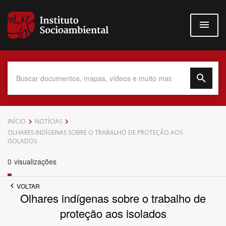
Pular
para
o
conteúdo
principal
Data do Documento
INÍCIO
NOTÍCIAS
OLHARES INDÍGENAS SOBRE O TRABALHO DE PROTEÇÃO AOS
ISOLADOS
0
visualizações
Até
VOLTAR
Olhares indígenas sobre o trabalho de
proteção aos isolados
Povo Indígena