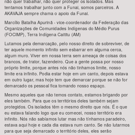
não quer trabalhar, não quer proteger os isolados. Mas
tentamos trabalhar junto com a Funai, somos parceiros. A
AKAVAJA sempre chama o apoio da Funai.
Marcílio Batalha Apurinã - vice-coordenador da Federação das
Organizações de Comunidades Indígenas do Médio Purus
(FOCIMP), Terra Indígena Caititu (AM)
Lutamos pela demarcação, pelo nosso direito de sobreviver, de
ter aquele momento infinito sem esbarrar em alguma cerca,
algum muro. Viver em nossa terra sem ameaça de coisas dos
brancos, de trator, fazendeiro. Que a gente possa por nosso
próprio limite, porque antes nós não tinhamos limite, nosso
limite era infinito. Podia estar hoje em um canto, depois estava
em outro lugar, mas hoje tem que demarcar porque se não for
demarcado os pessoal fica tomando nosso espaço.
Mesmo aqueles que não temos contato, estamos brigando por
eles também. Para que os territórios deles também sejam
protegidos. Os isolados têm o mesmo direito que nós. É o que
eu estava falando logo que eu comecei, nosso território era
infinito. Nós não sabíamos lutar mas não tínhamos paradeiro,
estava aqui hoje e cada dia estava num canto. Se não lutarmos
para que seja demarcado o território deles, eles serão