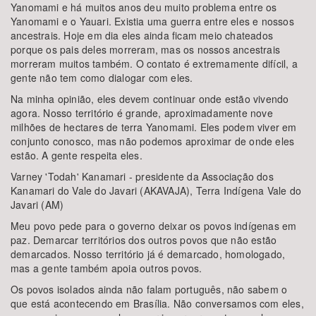
Yanomami e há muitos anos deu muito problema entre os
Yanomami e o Yauari. Existia uma guerra entre eles e nossos
ancestrais. Hoje em dia eles ainda ficam meio chateados
porque os pais deles morreram, mas os nossos ancestrais
morreram muitos também. O contato é extremamente difícil, a
gente não tem como dialogar com eles.
Na minha opinião, eles devem continuar onde estão vivendo
agora. Nosso território é grande, aproximadamente nove
milhões de hectares de terra Yanomami. Eles podem viver em
conjunto conosco, mas não podemos aproximar de onde eles
estão. A gente respeita eles.
Varney 'Todah' Kanamari - presidente da Associação dos
Kanamari do Vale do Javari (AKAVAJA), Terra Indígena Vale do
Javari (AM)
Meu povo pede para o governo deixar os povos indígenas em
paz. Demarcar territórios dos outros povos que não estão
demarcados. Nosso território já é demarcado, homologado,
mas a gente também apoia outros povos.
Os povos isolados ainda não falam português, não sabem o
que está acontecendo em Brasília. Não conversamos com eles,