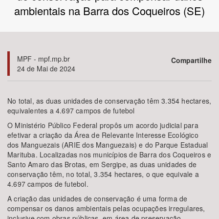
ambientais na Barra dos Coqueiros (SE)
Bioma / Bacia
Tema
MPF - mpf.mp.br
Compartilhe
24 de Mai de 2024
Subtema
Área de Levantamento
No total, as duas unidades de conservação têm 3.354 hectares,
equivalentes a 4.697 campos de futebol
O Ministério Público Federal propôs um acordo judicial para
Área Protegida
efetivar a criação da Área de Relevante Interesse Ecológico
dos Manguezais (ARIE dos Manguezais) e do Parque Estadual
Marituba. Localizadas nos municípios de Barra dos Coqueiros e
BUSCAR
Santo Amaro das Brotas, em Sergipe, as duas unidades de
conservação têm, no total, 3.354 hectares, o que equivale a
4.697 campos de futebol.
A criação das unidades de conservação é uma forma de
compensar os danos ambientais pelas ocupações irregulares,
inclusive com obras públicas, em área de preservação