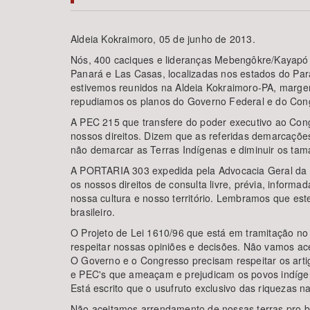
Aldeia Kokraimoro, 05 de junho de 2013.
Nós, 400 caciques e lideranças Mebengôkre/Kayapó d
Área de Levantamento
Panará e Las Casas, localizadas nos estados do Pa
estivemos reunidos na Aldeia Kokraimoro-PA, margem
repudiamos os planos do Governo Federal e do Congre
A PEC 215 que transfere do poder executivo ao Con
nossos direitos. Dizem que as referidas demarcações
não demarcar as Terras Indígenas e diminuir os ta
A PORTARIA 303 expedida pela Advocacia Geral da Uni
os nossos direitos de consulta livre, prévia, infor
nossa cultura e nosso território. Lembramos que est
brasileiro.
O Projeto de Lei 1610/96 que está em tramitação n
respeitar nossas opiniões e decisões. Não vamos ac
O Governo e o Congresso precisam respeitar os artig
e PEC's que ameaçam e prejudicam os povos indígen
Está escrito que o usufruto exclusivo das riquezas n
Não aceitamos arrendamento de nossas terras pro b