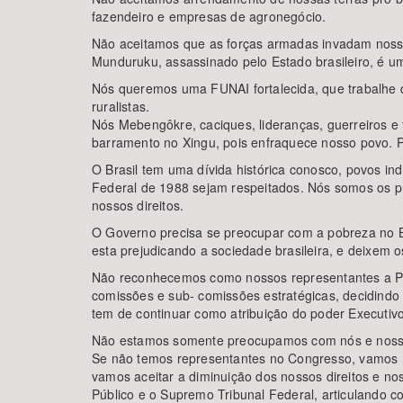
fazendeiro e empresas de agronegócio.
Não aceitamos que as forças armadas invadam nosso
Munduruku, assassinado pelo Estado brasileiro, é u
Nós queremos uma FUNAI fortalecida, que trabalhe d
ruralistas.
Nós Mebengôkre, caciques, lideranças, guerreiros 
barramento no Xingu, pois enfraquece nosso povo. P
O Brasil tem uma dívida histórica conosco, povos i
Federal de 1988 sejam respeitados. Nós somos os pr
nossos direitos.
O Governo precisa se preocupar com a pobreza no Bra
esta prejudicando a sociedade brasileira, e deixem 
Não reconhecemos como nossos representantes a Pr
comissões e sub- comissões estratégicas, decidind
tem de continuar como atribuição do poder Executivo
Não estamos somente preocupamos com nós e nossas
Se não temos representantes no Congresso, vamos m
vamos aceitar a diminuição dos nossos direitos e no
Público e o Supremo Tribunal Federal, articulando c