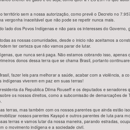
 território sem a nossa autorização, como prevê o Decreto no 7.9
ma vergonha inaceitável que não pode se repetir nunca mais.
o lado dos Povos Indígenas e não para os interesses do Governo, g
e todas as nossas comunidades, desde o inicio não aceitamos a con
odem ter certeza que não vamos parar de lutar.
ndígenas, que nunca será paga. Não estamos cobrando isso, apenas q
imeiros donos dessa terra que se chama Brasil, portanto continua
sil, fazer leis para melhorar a saúde, acabar com a violência, a co
os indígenas viverem em paz em suas terras!
esidenta da Republica Dilma Rouseff e os deputados e senadores 
o sobre os nossos direitos, como a subcomissão de demarcações de 
.
 terras, mas também com os nossos parentes que ainda estão isol
obilizar nossos parentes Kayapó e outros parentes de luta para 
ssas terras e vamos lutar da nossa maneira, parando estradas, ocup
om o movimento indígena e a sociedade civil.