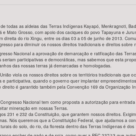
e todas as aldeias das Terras Indígenas Kayapó, Menkragnoti, Badjo
Área Protegida
rá e Mato Grosso, com apoio dos caciques do povo Tapayuna e Juru
 direita do rio Xingu, entre os dias 03 a 05 de junho de 2013. Com
sso para diminuir os nossos direitos tradicionais e direitos sobre n
gresso Nacional a aprovação de demarcação e ratificação das Terra
 seriam participativas e democráticas, mas sabemos que esta propos
manhos das nossas terras já demarcadas e homologadas.
ão viola os nossos direitos sobre os territórios tradicionais que 
mada e participativa, quando o governo quer implantar empreendiment
e direito é garantido também pela Convenção 169 da Organização Int
o Congresso Nacional tem como proposta a autorização para entrad
eitar mineração em nossas Terras.
os 231 e 232 da Constituição, que garantem nossos direitos. Exigimo
as. Nós queremos que a Constituição Federal, que ajudamos a cons
aturais do solo, do rio, da floresta dentro das Terras Indígenas é do
ranco encher de gado e de soja, como quer a PEC 237/13 que autor