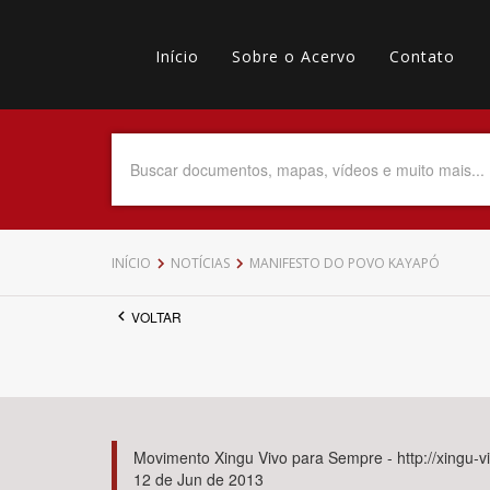
Pular
Main
para
o
Início
Sobre o Acervo
Contato
navigation
Menu
conteúdo
principal
secundário
Data do Documento
Até
INÍCIO
NOTÍCIAS
MANIFESTO DO POVO KAYAPÓ
VOLTAR
Povo Indígena
Movimento Xingu Vivo para Sempre - http://xingu-v
12 de Jun de 2013
Tema