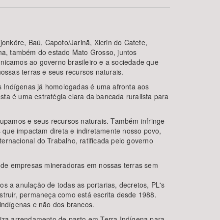
nkôre, Baú, Capoto/Jarinã, Xicrin do Catete,
na, também do estado Mato Grosso, juntos
unicamos ao governo brasileiro e a sociedade que
ossas terras e seus recursos naturais.
s Indígenas já homologadas é uma afronta aos
ta é uma estratégia clara da bancada ruralista para
BUSCAR
ocupamos e seus recursos naturais. Também infringe
os que impactam direta e indiretamente nosso povo,
ernacional do Trabalho, ratificada pelo governo
a de empresas mineradoras em nossas terras sem
s a anulação de todas as portarias, decretos, PL's
truir, permaneça como está escrita desde 1988.
s indígenas e não dos brancos.
iza arrendamento de pasto em Terra Indígena para