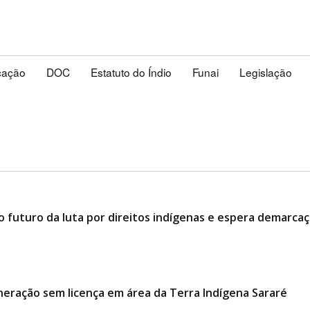
cação
DOC
Estatuto do Índio
Funai
Legislação
o futuro da luta por direitos indígenas e espera demarcaç
neração sem licença em área da Terra Indígena Sararé