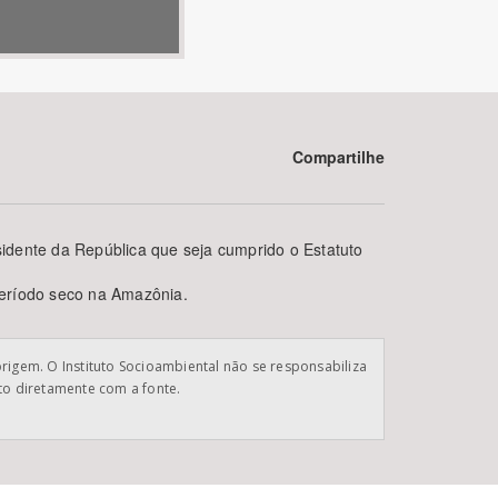
Compartilhe
BUSCAR
sidente da República que seja cumprido o Estatuto
período seco na Amazônia.
origem. O Instituto Socioambiental não se responsabiliza
ato diretamente com a fonte.