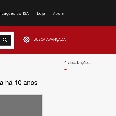
licações do ISA
Loja
Apoie
BUSCA AVANÇADA
0
visualizações
da há 10 anos