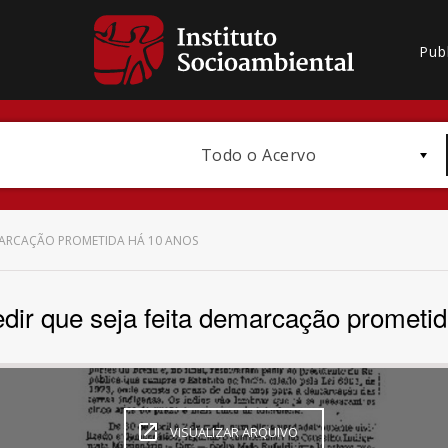
Pub
Todo o Acervo
EMARCAÇÃO PROMETIDA HÁ 10 ANOS
edir que seja feita demarcação prometi
Bioma / Bacia
VISUALIZAR ARQUIVO
Subtema