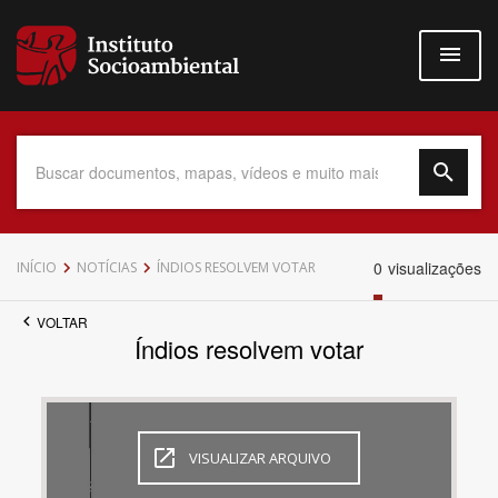
Pular
para
o
conteúdo
principal
Data do Documento
0
visualizações
INÍCIO
NOTÍCIAS
ÍNDIOS RESOLVEM VOTAR
VOLTAR
Índios resolvem votar
Até
VISUALIZAR ARQUIVO
Povo Indígena