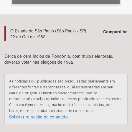
Bioma / Bacia
Tema
O Estado de São Paulo (São Paulo - SP)
Compartilhe
22 de Out de 1982
Subtema
Cerca de cem índios de Rondônia, com títulos eleitorais,
Área de Levantamento
deverão votar nas eleições de 1982.
Área Protegida
As notícias aqui publicadas são pesquisadas diariamente em
diferentes fontes e transcritas tal qual apresentadas em seu
canal de origem. O Instituto Socioambiental não se
BUSCAR
responsabiliza pelas opiniões ou erros publicados nestes textos.
Caso você encontre alguma inconsistência nas notícias, por
favor, entre em contato diretamente com a fonte.
Solicitar remoção de conteúdo