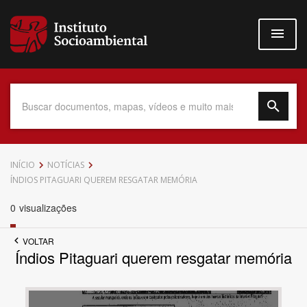
Pular
para
o
conteúdo
principal
Data do Documento
INÍCIO
NOTÍCIAS
ÍNDIOS PITAGUARI QUEREM RESGATAR MEMÓRIA
0
visualizações
Até
VOLTAR
Índios Pitaguari querem resgatar memória
Povo Indígena