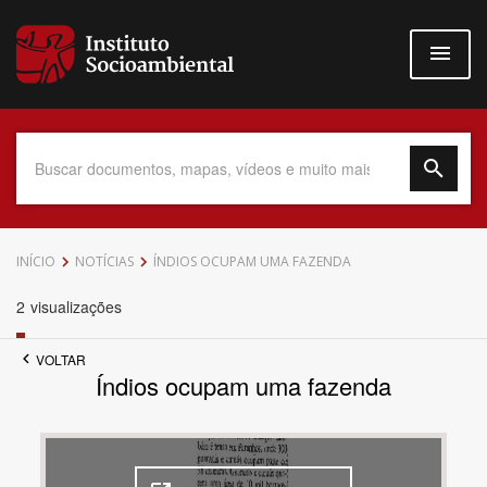
Pular
para
o
conteúdo
principal
Data do Documento
INÍCIO
NOTÍCIAS
ÍNDIOS OCUPAM UMA FAZENDA
2
visualizações
VOLTAR
Até
Índios ocupam uma fazenda
Povo Indígena