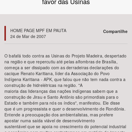
favor das Usinas
Bioma / Bacia
Tema
HOME PAGE MPF EM PAUTA
Compartilhe
24 de Mar de 2007
Subtema
O bafafá todo contra as Usinas do Projeto Madeira, despertado
Área de Levantamento
na região e que repercutiu até pelas alfombras de Brasília,
começa a ser dissipado com as derradeiras declarações do
cacique Renato Karitiana, líder da Associação do Povo
Área Protegida
Indígena Karitiana - APK, que falou que não tem nada contra a
construção de hidrelétricas na região. "A
maioria das lideranças das nações indígenas sabem que a
BUSCAR
construção de Jirau e Santo Antônio são primordiais para o
Estado e também para nós os índios", manifestou. Ele disse
que é um progressista e quer o desenvolvimento de Rondônia.
Entende a preocupação dos ambientalistas, mas prefere
apostar numa saída viável de desenvolvimento
sustentável que se apoia no crescimento do potencial industrial