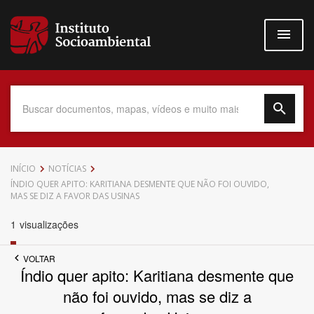
Pular
para
o
conteúdo
principal
Data do Documento
INÍCIO
NOTÍCIAS
ÍNDIO QUER APITO: KARITIANA DESMENTE QUE NÃO FOI OUVIDO,
MAS SE DIZ A FAVOR DAS USINAS
1
visualizações
Até
VOLTAR
Índio quer apito: Karitiana desmente que
não foi ouvido, mas se diz a
Povo Indígena