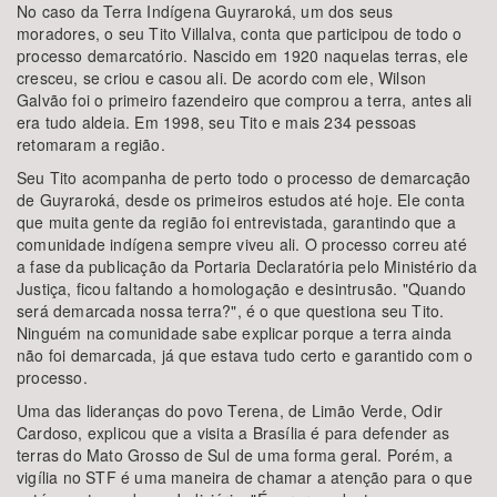
No caso da Terra Indígena Guyraroká, um dos seus
moradores, o seu Tito Villalva, conta que participou de todo o
processo demarcatório. Nascido em 1920 naquelas terras, ele
cresceu, se criou e casou ali. De acordo com ele, Wilson
Galvão foi o primeiro fazendeiro que comprou a terra, antes ali
era tudo aldeia. Em 1998, seu Tito e mais 234 pessoas
retomaram a região.
Seu Tito acompanha de perto todo o processo de demarcação
de Guyraroká, desde os primeiros estudos até hoje. Ele conta
que muita gente da região foi entrevistada, garantindo que a
comunidade indígena sempre viveu ali. O processo correu até
a fase da publicação da Portaria Declaratória pelo Ministério da
Justiça, ficou faltando a homologação e desintrusão. "Quando
será demarcada nossa terra?", é o que questiona seu Tito.
Ninguém na comunidade sabe explicar porque a terra ainda
não foi demarcada, já que estava tudo certo e garantido com o
processo.
Uma das lideranças do povo Terena, de Limão Verde, Odir
Cardoso, explicou que a visita a Brasília é para defender as
terras do Mato Grosso de Sul de uma forma geral. Porém, a
vigília no STF é uma maneira de chamar a atenção para o que