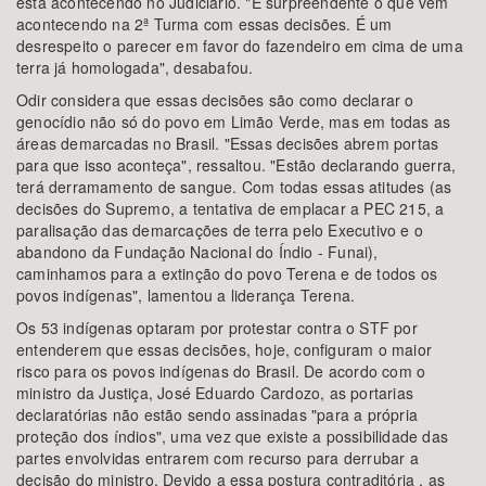
está acontecendo no Judiciário. "É surpreendente o que vem
acontecendo na 2ª Turma com essas decisões. É um
desrespeito o parecer em favor do fazendeiro em cima de uma
terra já homologada", desabafou.
Odir considera que essas decisões são como declarar o
genocídio não só do povo em Limão Verde, mas em todas as
áreas demarcadas no Brasil. "Essas decisões abrem portas
para que isso aconteça", ressaltou. "Estão declarando guerra,
terá derramamento de sangue. Com todas essas atitudes (as
decisões do Supremo, a tentativa de emplacar a PEC 215, a
paralisação das demarcações de terra pelo Executivo e o
abandono da Fundação Nacional do Índio - Funai),
caminhamos para a extinção do povo Terena e de todos os
povos indígenas", lamentou a liderança Terena.
Os 53 indígenas optaram por protestar contra o STF por
entenderem que essas decisões, hoje, configuram o maior
risco para os povos indígenas do Brasil. De acordo com o
ministro da Justiça, José Eduardo Cardozo, as portarias
declaratórias não estão sendo assinadas "para a própria
proteção dos índios", uma vez que existe a possibilidade das
partes envolvidas entrarem com recurso para derrubar a
decisão do ministro. Devido a essa postura contraditória , as