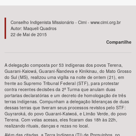
Bioma / Bacia
Conselho Indigenista Missionário - Cimi - www.cimi.org.br
Autor: Maqueli Quadros
Tema
22 de Mai de 2015
Compartilhe
Subtema
Área de Levantamento
A delegação composta por 53 indígenas dos povos Terena,
Guarani-Kaiowá, Guarani-Ñandeva e Kinikinau, do Mato Grosso
do Sul (MS), realizou uma vigília na noite de ontem (21), em
Área Protegida
frente ao Supremo Tribunal Federal (STF), para protestar
contra recentes decisões da 2ª Turma que anulam duas
portarias declaratórias e um decreto de homologação de três
BUSCAR
terras indígenas. Compunham a delegação lideranças de duas
dessas terras que tiveram seus processos revistos pelo STF:
Guyraroká, do povo Guarani-Kaiwoá, e Limão Verde, do povo
Terena. Com velas acesas, eles ficaram das 18h às 22h,
realizando rituais, danças e rezas no local.
Além das citadas, a Terra Indígena (TI) de Porquinhos, no