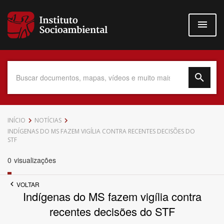
Pular
para
o
conteúdo
principal
Data do Documento
INÍCIO
NOTÍCIAS
INDÍGENAS DO MS FAZEM VIGÍLIA CONTRA RECENTES DECISÕES DO
STF
0
visualizações
Até
VOLTAR
Indígenas do MS fazem vigília contra
recentes decisões do STF
Povo Indígena