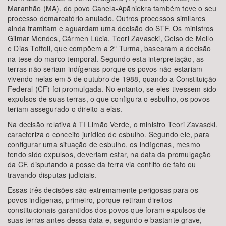
Maranhão (MA), do povo Canela-Apãniekra também teve o seu
processo demarcatório anulado. Outros processos similares
ainda tramitam e aguardam uma decisão do STF. Os ministros
Gilmar Mendes, Cármen Lúcia, Teori Zavascki, Celso de Mello
e Dias Toffoli, que compõem a 2ª Turma, basearam a decisão
na tese do marco temporal. Segundo esta interpretação, as
terras não seriam indígenas porque os povos não estariam
vivendo nelas em 5 de outubro de 1988, quando a Constituição
Federal (CF) foi promulgada. No entanto, se eles tivessem sido
expulsos de suas terras, o que configura o esbulho, os povos
teriam assegurado o direito a elas.
Na decisão relativa à TI Limão Verde, o ministro Teori Zavascki,
caracteriza o conceito jurídico de esbulho. Segundo ele, para
configurar uma situação de esbulho, os indígenas, mesmo
tendo sido expulsos, deveriam estar, na data da promulgação
da CF, disputando a posse da terra via conflito de fato ou
travando disputas judiciais.
Essas três decisões são extremamente perigosas para os
povos indígenas, primeiro, porque retiram direitos
constitucionais garantidos dos povos que foram expulsos de
suas terras antes dessa data e, segundo e bastante grave,