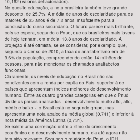
10,162 (valores deflacionados).
No quesito educação, a nota brasileira também teve grande
desconto, de 25,7%. A média de anos de escolaridade para os
maiores de 25 anos é de 7,2 anos, insuficiente para a
conclusão do curso secundário. O futuro parece mais brilhante,
pois se espera, segundo o Pnud, que os brasileiros mais jovens
de hoje tenham, em média, 13,8 anos de escolaridade. A
projeção é até otimista, se se considerar, por exemplo, que,
segundo o Censo de 2010, a taxa de analfabetismo era de
9,6% da população, compreendendo então 14 milhões de
pessoas, para não mencionar os chamados analfabetos
funcionais.
Claramente, os níveis de educação no Brasil não são
condizentes com a renda per capita do País, superior à de
países que apresentam índices melhores de desenvolvimento
humano. Entre as quatro grandes categorias em que o Pnud
divide os países analisados - desenvolvimento muito alto, alto,
médio e baixo -, o Brasil está no segundo grupo, mas
apresenta uma nota abaixo da média global (0,741) e inferior à
nota média da América Latina (0,731).
Se existe uma correlação entre o ritmo de crescimento
econômico e o desenvolvimento humano, ela até agora não
tem sido relevante. Segundo o relatório do Pnud, o IDH