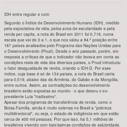
Bioma / Bacia
IDH entre regular e ruim
Segundo o Índice de Desenvolvimento Humano (IDH), medido
Tema
pela expectativa de vida, pelos anos de escolaridade e pela
renda per capita, a nota do Brasil em 2011 foi 0,718, numa
escala que vai de 0 a 1, o que nos valeu a 84.ª posição entre
Subtema
187 países analisados pelo Programa das Nações Unidas para
o Desenvolvimento (Pnud). Desde o ano passado, porém, em
resposta a críticas de que o indicador não levava em conta as
Área de Levantamento
condições reais de vida dos diversos países, o Pnud introduziu
o fator desigualdade de renda, criando o IDH-D. Por esse
Área Protegida
índice, cuja base é só de 134 países, a nota do Brasil cairia
para 0,519, abaixo das da Armênia, do Gabão e da Mongólia,
entre outros. Assim, as contradições do desenvolvimento
brasileiro estão expostas ao mundo - o que deixou o ex-
BUSCAR
presidente Lula "iradíssimo".
Apesar dos programas de transferência de renda, como o
Bolsa-Família, ainda é muito extensa no Brasil a "pobreza
multidirecional", ou seja, o estado de indigência em que estão
cerca de 400 mil pessoas. Pior que isso, há 5,1 milhões de
brasileiros vivendo com baixíssimas condições de salubridade,