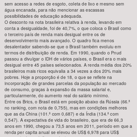
sem acesso a redes de esgoto, coleta de lixo e mesmo sem
água encanada, para não mencionar as escassas
possibilidades de educação adequada.
O desconto na nota brasileira relativa à renda, levando em
conta a desigualdade, foi de 40,7%, o que coloca o Brasil como
o terceiro país de renda mais desigual entre os de
desenvolvimento mais avançado. O quadro fica menos
desalentador sabendo-se que o Brasil também evoluiu em
termos de distribuição de renda. Em 1990, quando o Pnud
passou a divulgar o IDH de vários países, o Brasil era o mais
desigual entre 45 países selecionados. A renda média dos 20%
brasileiros mais ricos equivalia a 34 vezes a dos 20% mais
pobres. Hoje a proporção é de 18, o que se reflete na
incorporação de grandes parcelas da população ao mercado
de consumo, graças à expansão da massa salarial e,
particularmente, do aumento real do salário mínimo.
Entre os Brics, o Brasil está em posição abaixo da Rússia (66.ª
no ranking, com nota de 0,755), mas em condições melhores
que as da China (101.ª com 0,687) e da Índia (134.ª com
0,547). A expectativa de vida do brasileiro, que era de 66,3
anos em 1990, chegou a 73,5 anos em 2011, período em que a
renda per capita anual se elevou de US$ 6,978 para US$