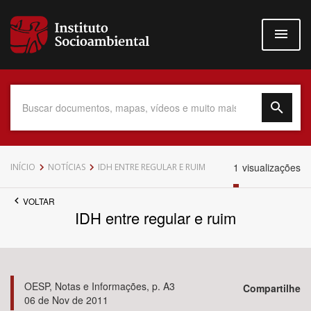
Pular
para
o
conteúdo
principal
Data do Documento
1
visualizações
INÍCIO
NOTÍCIAS
IDH ENTRE REGULAR E RUIM
VOLTAR
IDH entre regular e ruim
Até
OESP, Notas e Informações, p. A3
Compartilhe
06 de Nov de 2011
Povo Indígena