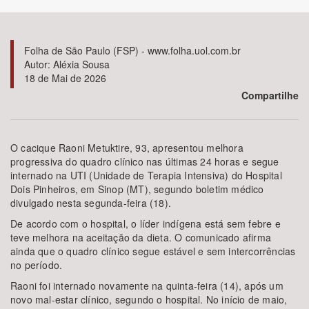
Bioma / Bacia
Folha de São Paulo (FSP) - www.folha.uol.com.br
Autor: Aléxia Sousa
Tema
18 de Mai de 2026
Compartilhe
Subtema
Área de Levantamento
O cacique Raoni Metuktire, 93, apresentou melhora
progressiva do quadro clínico nas últimas 24 horas e segue
internado na UTI (Unidade de Terapia Intensiva) do Hospital
Área Protegida
Dois Pinheiros, em Sinop (MT), segundo boletim médico
divulgado nesta segunda-feira (18).
De acordo com o hospital, o líder indígena está sem febre e
BUSCAR
teve melhora na aceitação da dieta. O comunicado afirma
ainda que o quadro clínico segue estável e sem intercorrências
no período.
Raoni foi internado novamente na quinta-feira (14), após um
novo mal-estar clínico, segundo o hospital. No início de maio,