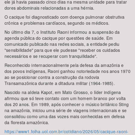
ele já havia passado cinco dias na mesma unidade para tratar
dores abdominais relacionadas a uma hérnia.
O cacique foi diagnosticado com doença pulmonar obstrutiva
crônica e problemas cardíacos, segundo os médicos.
No último dia 7, o Instituto Raoni informou a suspensão da
agenda pública do cacique por questões de saúde. Em
comunicado publicado nas redes sociais, a entidade pediu
"sensibilidade" para que ele pudesse "receber os cuidados
necessários e se recuperar com tranquilidade".
Reconhecido internacionalmente pela defesa da amazônia e
dos povos indígenas, Raoni ganhou notoriedade nos anos 1970
ao se posicionar contra a construção da rodovia
Transamazônica durante a ditadura militar (1964-1985).
Nascido na aldeia Kapot, em Mato Grosso, o líder indígena
afirmou que só teve contato com um homem branco por volta
dos 20 anos. Em 1989, após conhecer o músico britânico Sting
na amazônia, iniciou uma série de viagens internacionais e se
consolidou como uma das vozes mais conhecidas em defesa
da floresta amazônica.
https://www1.folha.uol.com.br/cotidiano/2026/05/cacique-raoni-