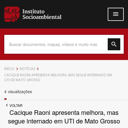
Pular
para
o
conteúdo
principal
Data do Documento
INÍCIO
NOTÍCIAS
CACIQUE RAONI APRESENTA MELHORA, MAS SEGUE INTERNADO EM
UTI DE MATO GROSSO
4
visualizações
Até
VOLTAR
Cacique Raoni apresenta melhora, mas
segue internado em UTI de Mato Grosso
Povo Indígena