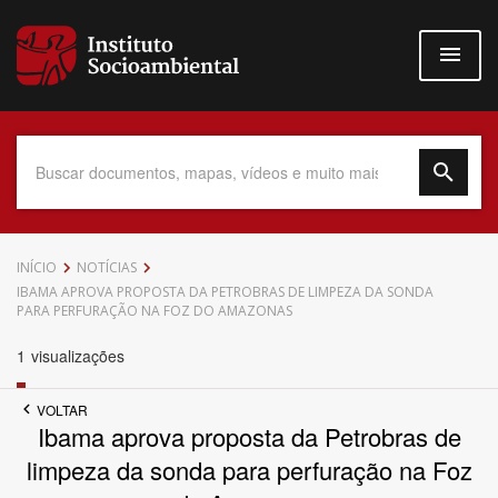
Pular
para
o
conteúdo
principal
Data do Documento
INÍCIO
NOTÍCIAS
IBAMA APROVA PROPOSTA DA PETROBRAS DE LIMPEZA DA SONDA
PARA PERFURAÇÃO NA FOZ DO AMAZONAS
1
visualizações
Até
VOLTAR
Ibama aprova proposta da Petrobras de
limpeza da sonda para perfuração na Foz
Povo Indígena