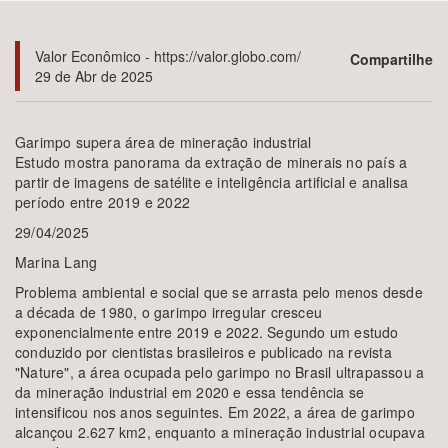
Bioma / Bacia
Valor Econômico - https://valor.globo.com/
Compartilhe
29 de Abr de 2025
Tema
Garimpo supera área de mineração industrial
Subtema
Estudo mostra panorama da extração de minerais no país a
partir de imagens de satélite e inteligência artificial e analisa
período entre 2019 e 2022
Área de Levantamento
29/04/2025
Área Protegida
Marina Lang
Problema ambiental e social que se arrasta pelo menos desde
a década de 1980, o garimpo irregular cresceu
BUSCAR
exponencialmente entre 2019 e 2022. Segundo um estudo
conduzido por cientistas brasileiros e publicado na revista
"Nature", a área ocupada pelo garimpo no Brasil ultrapassou a
da mineração industrial em 2020 e essa tendência se
intensificou nos anos seguintes. Em 2022, a área de garimpo
alcançou 2.627 km2, enquanto a mineração industrial ocupava