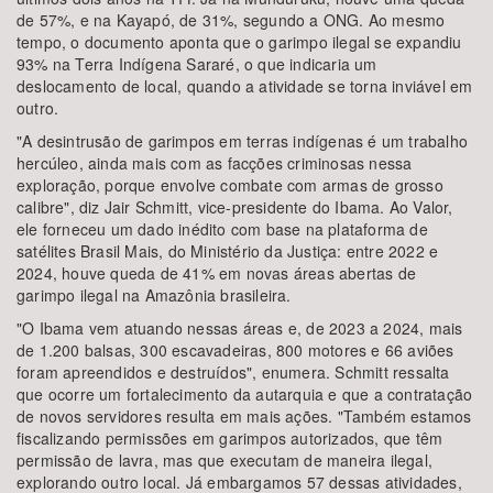
de 57%, e na Kayapó, de 31%, segundo a ONG. Ao mesmo
tempo, o documento aponta que o garimpo ilegal se expandiu
93% na Terra Indígena Sararé, o que indicaria um
deslocamento de local, quando a atividade se torna inviável em
outro.
"A desintrusão de garimpos em terras indígenas é um trabalho
hercúleo, ainda mais com as facções criminosas nessa
exploração, porque envolve combate com armas de grosso
calibre", diz Jair Schmitt, vice-presidente do Ibama. Ao Valor,
ele forneceu um dado inédito com base na plataforma de
satélites Brasil Mais, do Ministério da Justiça: entre 2022 e
2024, houve queda de 41% em novas áreas abertas de
garimpo ilegal na Amazônia brasileira.
"O Ibama vem atuando nessas áreas e, de 2023 a 2024, mais
de 1.200 balsas, 300 escavadeiras, 800 motores e 66 aviões
foram apreendidos e destruídos", enumera. Schmitt ressalta
que ocorre um fortalecimento da autarquia e que a contratação
de novos servidores resulta em mais ações. "Também estamos
fiscalizando permissões em garimpos autorizados, que têm
permissão de lavra, mas que executam de maneira ilegal,
explorando outro local. Já embargamos 57 dessas atividades,