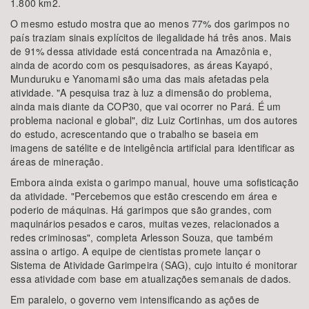
1.800 km2.
O mesmo estudo mostra que ao menos 77% dos garimpos no
país traziam sinais explícitos de ilegalidade há três anos. Mais
de 91% dessa atividade está concentrada na Amazônia e,
ainda de acordo com os pesquisadores, as áreas Kayapó,
Munduruku e Yanomami são uma das mais afetadas pela
atividade. "A pesquisa traz à luz a dimensão do problema,
ainda mais diante da COP30, que vai ocorrer no Pará. É um
problema nacional e global", diz Luiz Cortinhas, um dos autores
do estudo, acrescentando que o trabalho se baseia em
imagens de satélite e de inteligência artificial para identificar as
áreas de mineração.
Embora ainda exista o garimpo manual, houve uma sofisticação
da atividade. "Percebemos que estão crescendo em área e
poderio de máquinas. Há garimpos que são grandes, com
maquinários pesados e caros, muitas vezes, relacionados a
redes criminosas", completa Arlesson Souza, que também
assina o artigo. A equipe de cientistas promete lançar o
Sistema de Atividade Garimpeira (SAG), cujo intuito é monitorar
essa atividade com base em atualizações semanais de dados.
Em paralelo, o governo vem intensificando as ações de