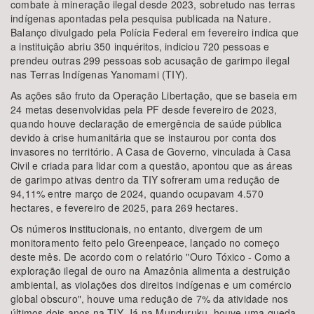
combate à mineração ilegal desde 2023, sobretudo nas terras
indígenas apontadas pela pesquisa publicada na Nature.
Balanço divulgado pela Polícia Federal em fevereiro indica que
a instituição abriu 350 inquéritos, indiciou 720 pessoas e
prendeu outras 299 pessoas sob acusação de garimpo ilegal
nas Terras Indígenas Yanomami (TIY).
As ações são fruto da Operação Libertação, que se baseia em
24 metas desenvolvidas pela PF desde fevereiro de 2023,
quando houve declaração de emergência de saúde pública
devido à crise humanitária que se instaurou por conta dos
invasores no território. A Casa de Governo, vinculada à Casa
Civil e criada para lidar com a questão, apontou que as áreas
de garimpo ativas dentro da TIY sofreram uma redução de
94,11% entre março de 2024, quando ocupavam 4.570
hectares, e fevereiro de 2025, para 269 hectares.
Os números institucionais, no entanto, divergem de um
monitoramento feito pelo Greenpeace, lançado no começo
deste mês. De acordo com o relatório "Ouro Tóxico - Como a
exploração ilegal de ouro na Amazônia alimenta a destruição
ambiental, as violações dos direitos indígenas e um comércio
global obscuro", houve uma redução de 7% da atividade nos
últimos dois anos na TIY. Já na Munduruku, houve uma queda