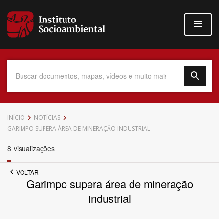
Pular
para
o
conteúdo
principal
Data do Documento
INÍCIO
NOTÍCIAS
GARIMPO SUPERA ÁREA DE MINERAÇÃO INDUSTRIAL
8
visualizações
Até
VOLTAR
Garimpo supera área de mineração
industrial
Povo Indígena