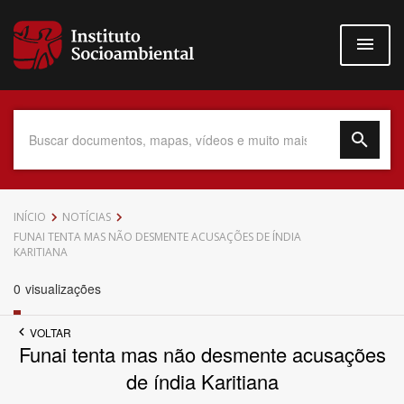
Pular
para
o
conteúdo
principal
Data do Documento
INÍCIO
NOTÍCIAS
FUNAI TENTA MAS NÃO DESMENTE ACUSAÇÕES DE ÍNDIA
KARITIANA
0
visualizações
Até
VOLTAR
Funai tenta mas não desmente acusações
de índia Karitiana
Povo Indígena