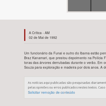
Área de Levantamento
A Crítica - AM
02 de Mai de 1992
Um funcionário da Funai e outro do Ibama estão permi
Braz Kanamari, que prestou depoimento na Polícia Fe
toras das árvores derrubadas durante o verão. Em ou
Souza para exploração e madeira por dois anos. A den
As notícias aqui publicadas são pesquisadas diariamente
pelas opiniões ou erros publicados nestes textos. Caso 
Solicitar remoção de conteúdo