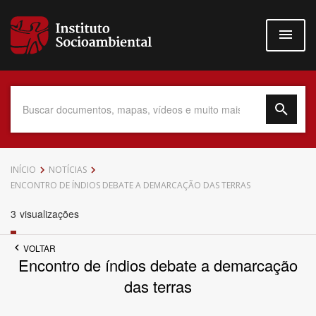
Pular
para
o
conteúdo
principal
Data do Documento
INÍCIO
NOTÍCIAS
ENCONTRO DE ÍNDIOS DEBATE A DEMARCAÇÃO DAS TERRAS
3
visualizações
Até
VOLTAR
Encontro de índios debate a demarcação
das terras
Povo Indígena