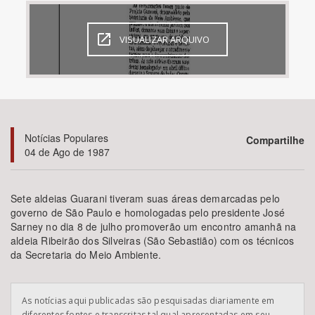
Bioma / Bacia
VISUALIZAR ARQUIVO
Tema
Subtema
Notícias Populares
Compartilhe
Área de Levantamento
04 de Ago de 1987
Área Protegida
Sete aldeias Guarani tiveram suas áreas demarcadas pelo
governo de São Paulo e homologadas pelo presidente José
Sarney no dia 8 de julho promoverão um encontro amanhã na
BUSCAR
aldeia Ribeirão dos Silveiras (São Sebastião) com os técnicos
da Secretaria do Meio Ambiente.
As notícias aqui publicadas são pesquisadas diariamente em
diferentes fontes e transcritas tal qual apresentadas em seu