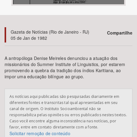
Bioma / Bacia
Tema
Gazeta de Notícias (Rio de Janeiro - RJ)
Compartilhe
05 de Jan de 1982
Subtema
A antropóloga Denise Meireles denunciou a atuação dos
Área de Levantamento
missionários do Summer Institute of Linguistics, por estarem
promovendo a quebra da tradição dos índios Karitiana, ao
impor uma educação bilíngue ao grupo.
Área Protegida
As notícias aqui publicadas são pesquisadas diariamente em
BUSCAR
diferentes fontes e transcritas tal qual apresentadas em seu
canal de origem. O Instituto Socioambiental não se
responsabiliza pelas opiniões ou erros publicados nestes textos.
Caso você encontre alguma inconsistência nas notícias, por
favor, entre em contato diretamente com a fonte.
Solicitar remoção de conteúdo