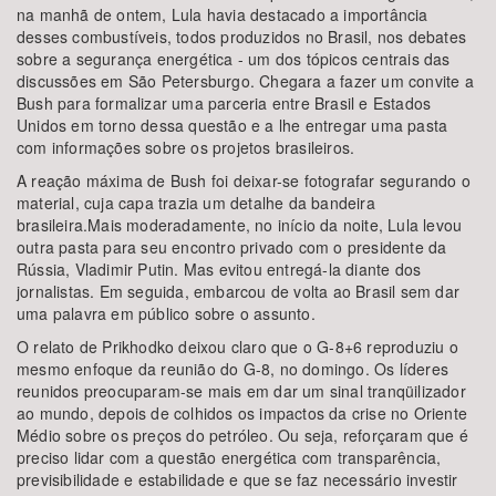
na manhã de ontem, Lula havia destacado a importância
desses combustíveis, todos produzidos no Brasil, nos debates
sobre a segurança energética - um dos tópicos centrais das
discussões em São Petersburgo. Chegara a fazer um convite a
Bush para formalizar uma parceria entre Brasil e Estados
Unidos em torno dessa questão e a lhe entregar uma pasta
com informações sobre os projetos brasileiros.
A reação máxima de Bush foi deixar-se fotografar segurando o
material, cuja capa trazia um detalhe da bandeira
brasileira.Mais moderadamente, no início da noite, Lula levou
outra pasta para seu encontro privado com o presidente da
Rússia, Vladimir Putin. Mas evitou entregá-la diante dos
jornalistas. Em seguida, embarcou de volta ao Brasil sem dar
uma palavra em público sobre o assunto.
O relato de Prikhodko deixou claro que o G-8+6 reproduziu o
mesmo enfoque da reunião do G-8, no domingo. Os líderes
reunidos preocuparam-se mais em dar um sinal tranqüilizador
ao mundo, depois de colhidos os impactos da crise no Oriente
Médio sobre os preços do petróleo. Ou seja, reforçaram que é
preciso lidar com a questão energética com transparência,
previsibilidade e estabilidade e que se faz necessário investir