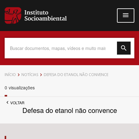
Pular
para
o
conteúdo
principal
Data do Documento
INÍCIO
NOTÍCIAS
DEFESA DO ETANOL NÃO CONVENCE
0
visualizações
VOLTAR
Até
Defesa do etanol não convence
Povo Indígena