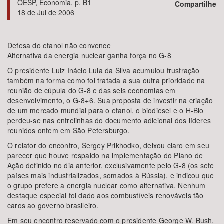
OESP, Economia, p. B1
Compartilhe
18 de Jul de 2006
Bioma / Bacia
Defesa do etanol não convence
Tema
Alternativa da energia nuclear ganha força no G-8
O presidente Luiz Inácio Lula da Silva acumulou frustração
Subtema
também na forma como foi tratada a sua outra prioridade na
reunião de cúpula do G-8 e das seis economias em
desenvolvimento, o G-8+6. Sua proposta de investir na criação
Área de Levantamento
de um mercado mundial para o etanol, o biodiesel e o H-Bio
perdeu-se nas entrelinhas do documento adicional dos líderes
Área Protegida
reunidos ontem em São Petersburgo.
O relator do encontro, Sergey Prikhodko, deixou claro em seu
parecer que houve respaldo na implementação do Plano de
BUSCAR
Ação definido no dia anterior, exclusivamente pelo G-8 (os sete
países mais industrializados, somados à Rússia), e indicou que
o grupo prefere a energia nuclear como alternativa. Nenhum
destaque especial foi dado aos combustíveis renováveis tão
caros ao governo brasileiro.
Em seu encontro reservado com o presidente George W. Bush,