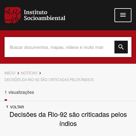
Pular
para
o
conteúdo
principal
Data do Documento
INÍCIO
NOTÍCIAS
DECISÕES DA RIO-92 SÃO CRITICADAS PELOS ÍNDIOS
1
visualizações
Até
VOLTAR
Decisões da Rio-92 são criticadas pelos
índios
Povo Indígena