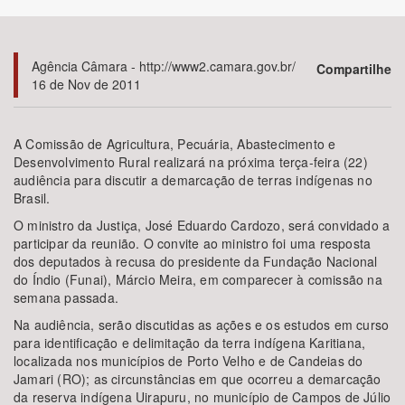
Bioma / Bacia
Agência Câmara - http://www2.camara.gov.br/
Compartilhe
16 de Nov de 2011
Tema
Subtema
A Comissão de Agricultura, Pecuária, Abastecimento e
Desenvolvimento Rural realizará na próxima terça-feira (22)
audiência para discutir a demarcação de terras indígenas no
Área de Levantamento
Brasil.
O ministro da Justiça, José Eduardo Cardozo, será convidado a
Área Protegida
participar da reunião. O convite ao ministro foi uma resposta
dos deputados à recusa do presidente da Fundação Nacional
do Índio (Funai), Márcio Meira, em comparecer à comissão na
BUSCAR
semana passada.
Na audiência, serão discutidas as ações e os estudos em curso
para identificação e delimitação da terra indígena Karitiana,
localizada nos municípios de Porto Velho e de Candeias do
Jamari (RO); as circunstâncias em que ocorreu a demarcação
da reserva indígena Uirapuru, no município de Campos de Júlio