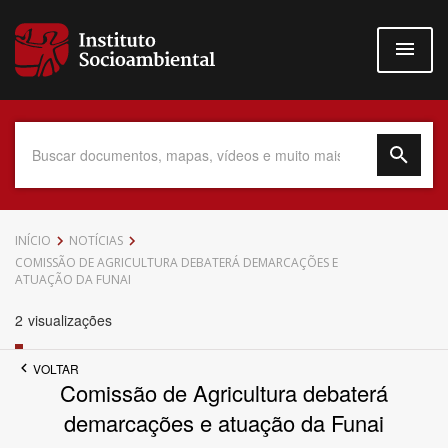
Pular
para
o
conteúdo
principal
Data do Documento
INÍCIO
NOTÍCIAS
COMISSÃO DE AGRICULTURA DEBATERÁ DEMARCAÇÕES E
ATUAÇÃO DA FUNAI
2
visualizações
Até
VOLTAR
Comissão de Agricultura debaterá
demarcações e atuação da Funai
Povo Indígena