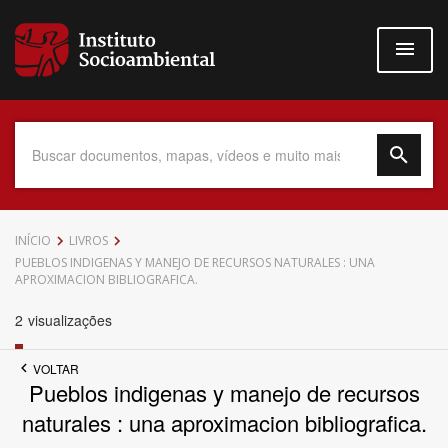
Pular
para
o
conteúdo
principal
Data do Documento
INÍCIO
LIVROS
PUEBLOS INDIGENAS Y MANEJO DE RECURSOS NATURALES : UNA
APROXIMACION BIBLIOGRAFICA.
2
visualizações
Até
VOLTAR
Pueblos indigenas y manejo de recursos
naturales : una aproximacion bibliografica.
Povo Indígena