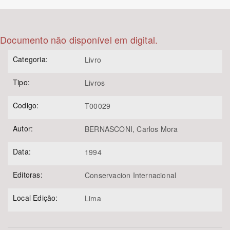
Bioma / Bacia
Documento não disponível em digital.
Tema
Categoria:
Livro
Subtema
Tipo:
Livros
Área de Levantamento
Codigo:
T00029
Autor:
BERNASCONI, Carlos Mora
Área Protegida
Data:
1994
BUSCAR
Editoras:
Conservacion Internacional
Local Edição:
Lima