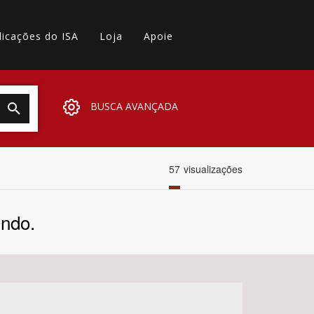
licações do ISA
Loja
Apoie
BUSCA AVANÇADA
57
visualizações
undo.