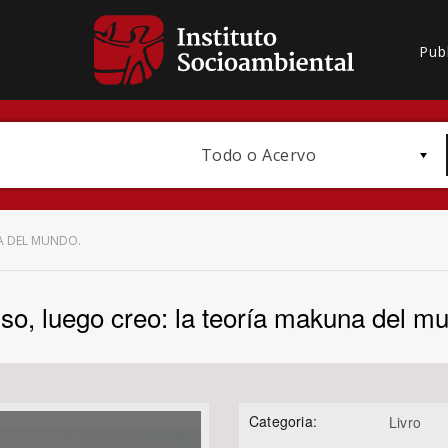
Pub
Todo o Acervo
NA DEL MUNDO.
so, luego creo: la teoría makuna del m
Bioma / Bacia
Categoria:
Livro
Subtema