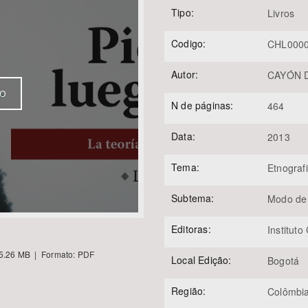
Tipo:
Livros
Codigo:
CHL000
Área Protegida
Autor:
CAYÓN D
VO
N de páginas:
464
Data:
2013
Tema:
Etnograf
Subtema:
Modo de
Editoras:
Instituto
5.26 MB | Formato: PDF
Local Edição:
Bogotá
Região:
Colômbi