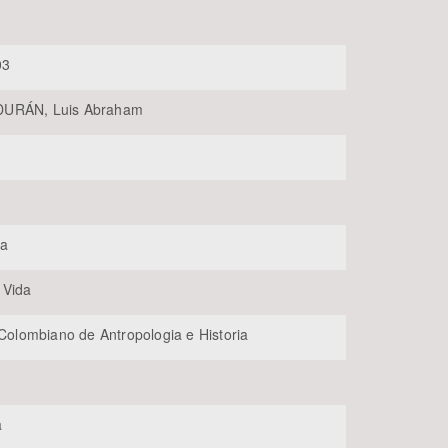
03
URÁN, Luis Abraham
BUSCAR
ia
 Vida
 Colombiano de Antropologia e Historia
a