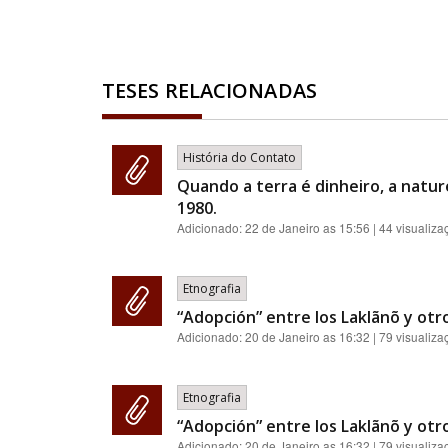
TESES RELACIONADAS
História do Contato
Quando a terra é dinheiro, a natur
1980.
Adicionado:
22 de Janeiro as 15:56
| 44 visualiza
Etnografia
“Adopción” entre los Laklãnõ y otro
Adicionado:
20 de Janeiro as 16:32
| 79 visualiza
Etnografia
“Adopción” entre los Laklãnõ y otro
Adicionado:
20 de Janeiro as 16:32
| 79 visualiza