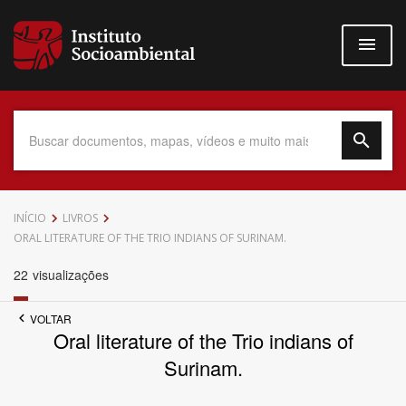
Pular
para
o
conteúdo
principal
Data do Documento
INÍCIO
LIVROS
ORAL LITERATURE OF THE TRIO INDIANS OF SURINAM.
22
visualizações
Até
VOLTAR
Oral literature of the Trio indians of
Surinam.
Povo Indígena