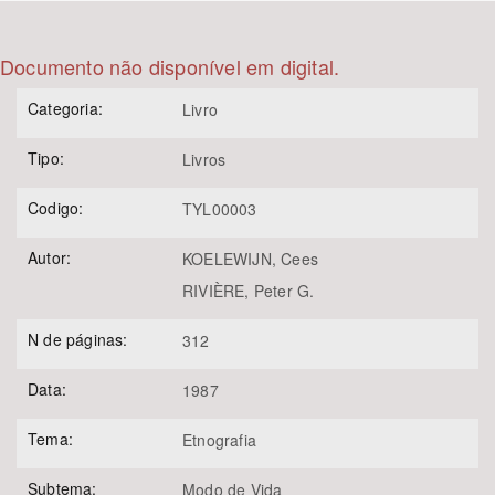
Bioma / Bacia
Documento não disponível em digital.
Categoria:
Tema
Livro
Tipo:
Livros
Subtema
Codigo:
TYL00003
Área de Levantamento
Autor:
KOELEWIJN, Cees
Área Protegida
RIVIÈRE, Peter G.
N de páginas:
312
BUSCAR
Data:
1987
Tema:
Etnografia
Subtema:
Modo de Vida