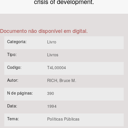
crisis of development.
Bioma / Bacia
Tema
Documento não disponível em digital.
Categoria:
Livro
Subtema
Tipo:
Livros
Área de Levantamento
Codigo:
T4L00004
Área Protegida
Autor:
RICH, Bruce M.
N de páginas:
390
BUSCAR
Data:
1994
Tema:
Políticas Públicas