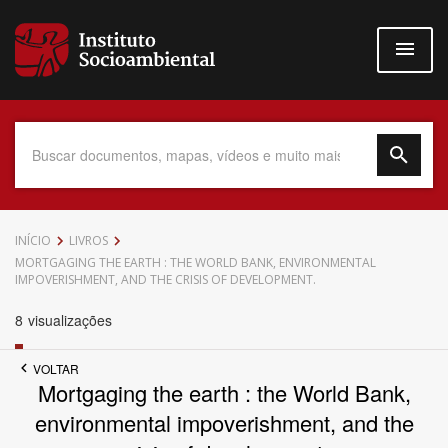
Pular
para
o
conteúdo
principal
Data do Documento
INÍCIO
LIVROS
MORTGAGING THE EARTH : THE WORLD BANK, ENVIRONMENTAL
IMPOVERISHMENT, AND THE CRISIS OF DEVELOPMENT.
8
visualizações
Até
VOLTAR
Mortgaging the earth : the World Bank,
environmental impoverishment, and the
Povo Indígena