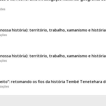
ções
a nossa história): território, trabalho, xamanismo e histó
zações
a nossa história): território, trabalho, xamanismo e histó
zações
ito”: retomando os fios da história Tembé Tenetehara de
izações