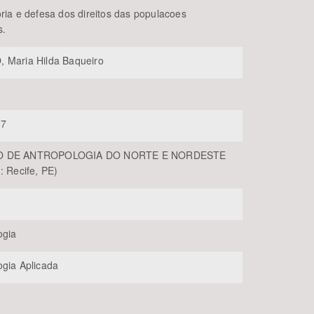
oria e defesa dos direitos das populacoes
s.
 Maria Hilda Baqueiro
07
BUSCAR
O DE ANTROPOLOGIA DO NORTE E NORDESTE
: Recife, PE)
ogia
ogia Aplicada