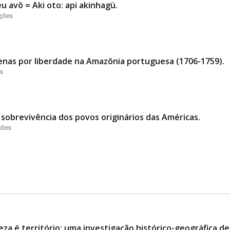
u avô = Aki oto: api akinhagü.
ações
genas por liberdade na Amazônia portuguesa (1706-1759).
es
e sobrevivência dos povos originários das Américas.
ções
eza é território: uma investigação histórico-geográfica d