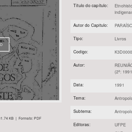
Título do capítulo:
Etnohist
indigena
Autor do Capitulo:
PARAÍSO,
Área Protegida
Tipo:
Livros
VO
Codigo:
K3D000
Autor:
REUNIÃ
(2ª: 1991
Data:
1991
Tema:
Antropol
Subtema:
Antropol
1.74 KB | Formato: PDF
Editoras:
UFPE