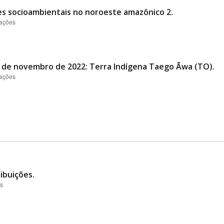
es socioambientais no noroeste amazônico 2.
zações
al de novembro de 2022: Terra Indígena Taego Ãwa (TO).
zações
ibuições.
es