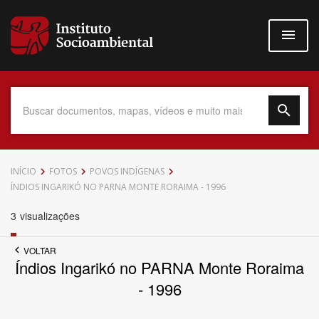
Pular
para
o
conteúdo
principal
Data do Documento
INÍCIO
FOTOS
POVOS INDÍGENAS
ÍNDIOS INGARIKÓ NO PARNA MONTE RORAIMA - 1996
3
visualizações
Até
VOLTAR
Índios Ingarikó no PARNA Monte Roraima
- 1996
Povo Indígena