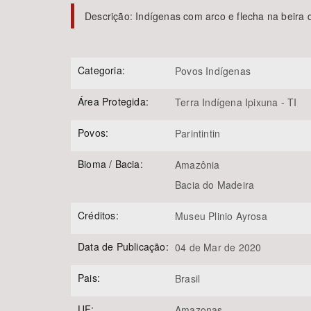
Descrição:
Indígenas com arco e flecha na beira d
Área de Levantamento
Categoria:
Povos Indígenas
Área Protegida:
Terra Indígena Ipixuna - TI
Povos:
Parintintin
Bioma / Bacia:
Amazônia
Bacia do Madeira
Créditos:
Museu Plinio Ayrosa
Data de Publicação:
04 de Mar de 2020
Pais:
Brasil
UF:
Amazonas