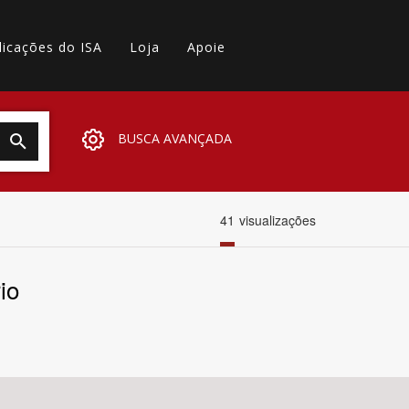
licações do ISA
Loja
Apoie
BUSCA AVANÇADA
41
visualizações
io