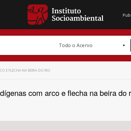
Pub
Todo o Acervo
CO E FLECHA NA BEIRA DO RIO
ndígenas com arco e flecha na beira do r
Bioma / Bacia
Subtema