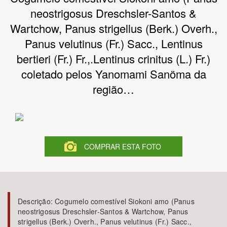
neostrigosus Dreschsler-Santos &
Bioma / Bacia
Wartchow, Panus strigellus (Berk.) Overh.,
Panus velutinus (Fr.) Sacc., Lentinus
Tema
bertieri (Fr.) Fr.,.Lentinus crinitus (L.) Fr.)
coletado pelos Yanomami Sanöma da
Subtema
região…
Área de Levantamento
Área Protegida
COMPRAR ESTA FOTO
BUSCAR
Descrição:
Cogumelo comestível Siokoni amo (Panus
neostrigosus Dreschsler-Santos & Wartchow, Panus
strigellus (Berk.) Overh., Panus velutinus (Fr.) Sacc.,