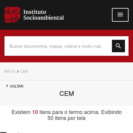
Pular
para
o
conteúdo
principal
Data do Documento
INÍCIO
CEM
VOLTAR
CEM
Até
Existem
itens para o termo acima. Exibindo
10
50 itens por tela
Povo Indígena