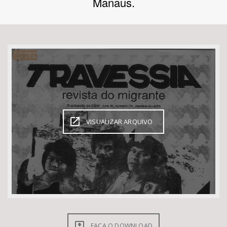
Manaus.
Bioma / Bacia
Tema
Subtema
Área de Levantamento
VISUALIZAR ARQUIVO
Área Protegida
BUSCAR
FAÇA O DOWNLOAD