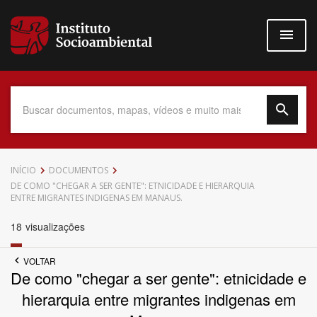
Pular
para
o
conteúdo
principal
Data do Documento
INÍCIO
DOCUMENTOS
DE COMO "CHEGAR A SER GENTE": ETNICIDADE E HIERARQUIA
ENTRE MIGRANTES INDIGENAS EM MANAUS.
18
visualizações
Até
VOLTAR
De como "chegar a ser gente": etnicidade e
hierarquia entre migrantes indigenas em
Povo Indígena