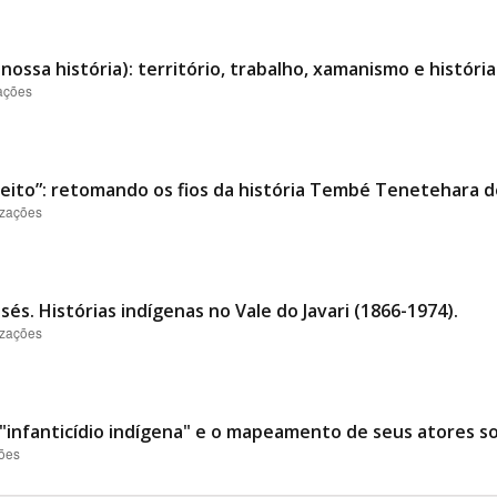
a nossa história): território, trabalho, xamanismo e histó
zações
ito”: retomando os fios da história Tembé Tenetehara de
izações
s. Histórias indígenas no Vale do Javari (1866-1974).
izações
"infanticídio indígena" e o mapeamento de seus atores soc
ções