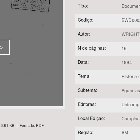
Tipo:
Documen
Codigo:
BWD000
Área Protegida
Autor:
WRIGHT,
VO
N de páginas:
16
Data:
1994
Tema:
História
Subtema:
Agências
Editoras:
Unicamp
Local Edição:
Campina
6.61 KB | Formato: PDF
Região:
AM