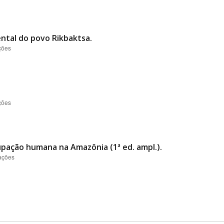
ental do povo Rikbaktsa.
ções
ções
cupação humana na Amazônia (1ª ed. ampl.).
zações