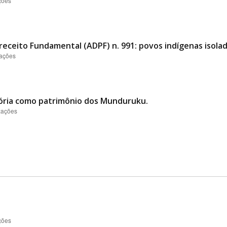
ções
ceito Fundamental (ADPF) n. 991: povos indígenas isolad
zações
mória como patrimônio dos Munduruku.
izações
ções