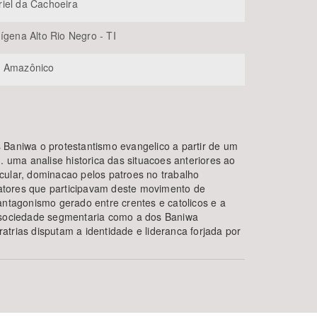
iel da Cachoeira
ígena Alto Rio Negro - TI
e Amazônico
 Baniwa o protestantismo evangelico a partir de um
. uma analise historica das situacoes anteriores ao
cular, dominacao pelos patroes no trabalho
s atores que participavam deste movimento de
antagonismo gerado entre crentes e catolicos e a
a sociedade segmentaria como a dos Baniwa
fratrias disputam a identidade e lideranca forjada por