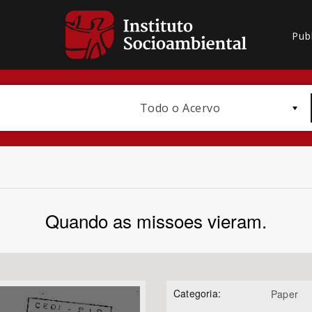
Pub
Todo o Acervo
Quando as missoes vieram.
Bioma / Bacia
Categoria:
Paper
Subtema