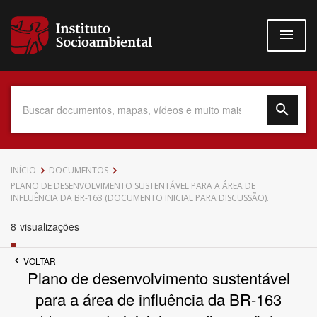
Pular
para
o
conteúdo
principal
Data do Documento
INÍCIO
DOCUMENTOS
PLANO DE DESENVOLVIMENTO SUSTENTÁVEL PARA A ÁREA DE
INFLUÊNCIA DA BR-163 (DOCUMENTO INICIAL PARA DISCUSSÃO).
8
visualizações
Até
VOLTAR
Plano de desenvolvimento sustentável
para a área de influência da BR-163
Povo Indígena