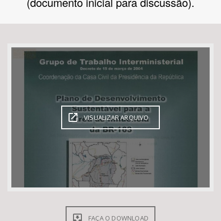
(documento inicial para discussão).
Bioma / Bacia
Tema
Subtema
Área de Levantamento
VISUALIZAR ARQUIVO
Área Protegida
BUSCAR
FAÇA O DOWNLOAD