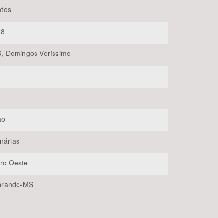
tos
28
 Domingos Veríssimo
BUSCAR
ão
inárias
ro Oeste
Grande-MS