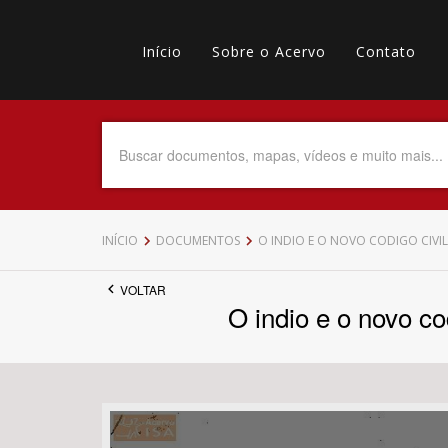
Pular
Main
para
o
Início
Sobre o Acervo
Contato
navigation
Menu
conteúdo
principal
secundário
Data do Documento
Até
INÍCIO
DOCUMENTOS
O INDIO E O NOVO CODIGO CIVI
VOLTAR
O indio e o novo co
Povo Indígena
Tema