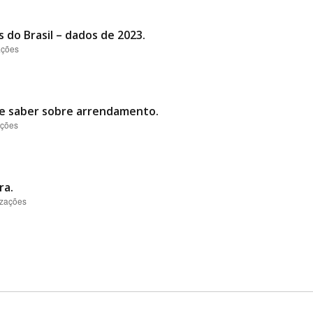
 do Brasil – dados de 2023.
ações
ve saber sobre arrendamento.
ações
ra.
izações