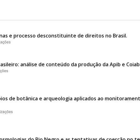
nas e processo desconstituinte de direitos no Brasil.
izações
asileiro: análise de conteúdo da produção da Apib e Coiab
ações
ípios de botânica e arqueologia aplicados ao monitorament
lizações
osmologias do Rio Negro e as tentativas de coerção no te