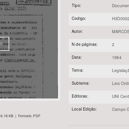
Tipo:
Documen
Codigo:
H3D000
Área Protegida
Autor:
MARCOS,
N de páginas:
VO
2
Data:
1984
Tema:
Legislaç
Subtema:
Leis Ord
Editoras:
UNI Cent
Local Edição:
Campo 
4.16 KB | Formato: PDF