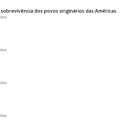
e sobrevivência dos povos originários das Américas.
ções
ções
ções
ções