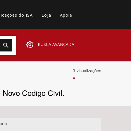
licações do ISA
Loja
Apoie
BUSCA AVANÇADA
3
visualizações
o Novo Codigo Civil.
erta