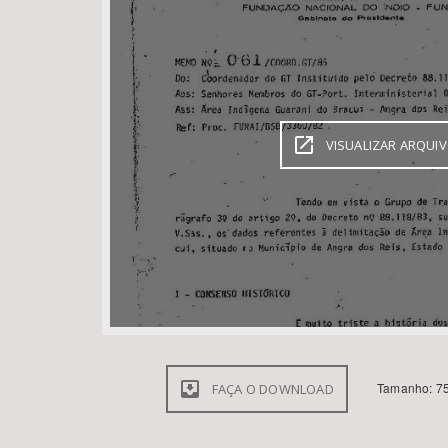
Área de Levantamento
VISUALIZAR ARQUI
Tamanho: 75
FAÇA O DOWNLOAD