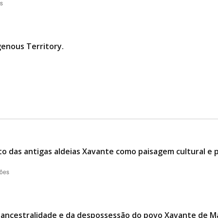
es
genous Territory.
das antigas aldeias Xavante como paisagem cultural e p
ções
a ancestralidade e da despossessão do povo Xavante de M