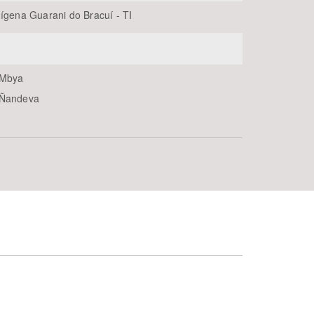
dígena Guarani do Bracuí - TI
 Mbya
 Ñandeva