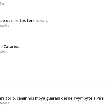
ções
e os direitos territoriais.
izações
a Catarina.
zações
erritório, caminhos mbya guarani desde Yvymbyte a Piraí.
izações