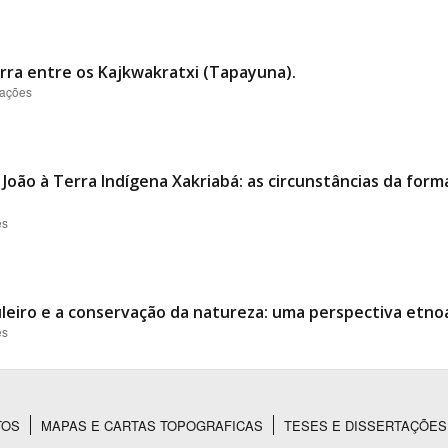
ra entre os Kajkwakratxi (Tapayuna).
zações
 João à Terra Indígena Xakriabá: as circunstâncias da fo
es
uleiro e a conservação da natureza: uma perspectiva etno
es
TOS
MAPAS E CARTAS TOPOGRAFICAS
TESES E DISSERTAÇÕES