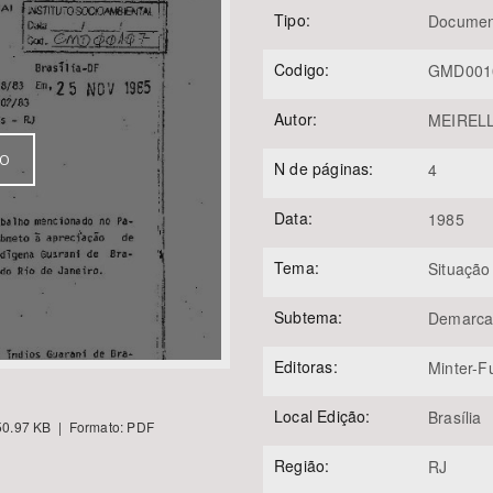
Tipo:
Documen
Codigo:
GMD001
Área Protegida
Autor:
MEIRELL
VO
N de páginas:
4
Data:
1985
Tema:
Situação
Subtema:
Demarca
Editoras:
Minter-F
Local Edição:
Brasília
0.97 KB | Formato: PDF
Região:
RJ