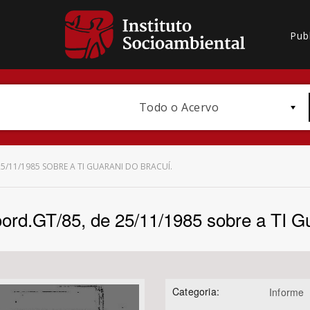
Pub
Todo o Acervo
5/11/1985 SOBRE A TI GUARANI DO BRACUÍ.
rd.GT/85, de 25/11/1985 sobre a TI Gu
Bioma / Bacia
Categoria:
Informe
Subtema