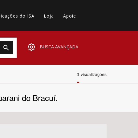
licações do ISA
Loja
Apoie
BUSCA AVANÇADA
3
visualizações
arani do Bracuí.