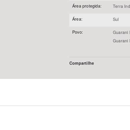
Área protegida:
Terra In
Área:
Sul
Povo:
Guarani
Guarani
Compartilhe