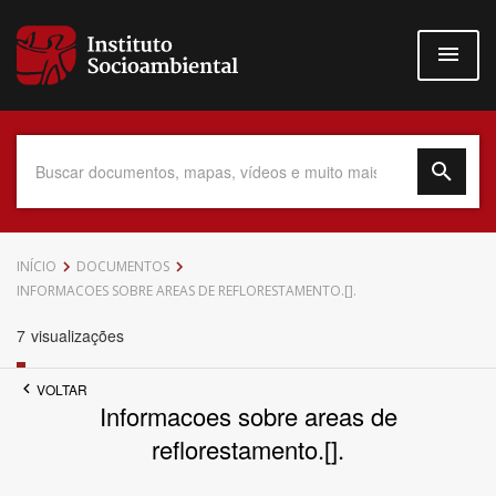
Pular
para
o
conteúdo
principal
Data do Documento
INÍCIO
DOCUMENTOS
INFORMACOES SOBRE AREAS DE REFLORESTAMENTO.[].
7
visualizações
Até
VOLTAR
Informacoes sobre areas de
reflorestamento.[].
Povo Indígena