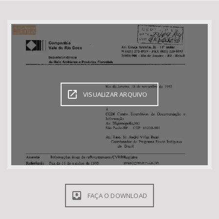
Bioma / Bacia
Tema
Subtema
VISUALIZAR ARQUIVO
Área de Levantamento
Área Protegida
BUSCAR
FAÇA O DOWNLOAD