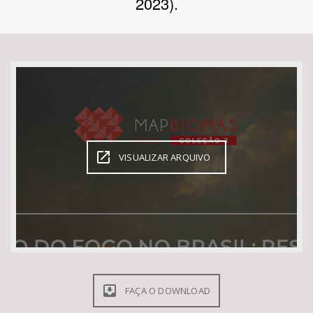
2023).
Bioma / Bacia
Tema
Subtema
Área de Levantamento
VISUALIZAR ARQUIVO
Área Protegida
BUSCAR
FAÇA O DOWNLOAD