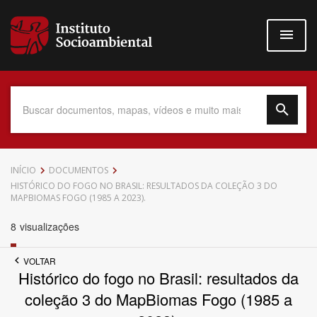
Pular
para
o
conteúdo
principal
Data do Documento
INÍCIO
DOCUMENTOS
HISTÓRICO DO FOGO NO BRASIL: RESULTADOS DA COLEÇÃO 3 DO
MAPBIOMAS FOGO (1985 A 2023).
8
visualizações
Até
VOLTAR
Histórico do fogo no Brasil: resultados da
coleção 3 do MapBiomas Fogo (1985 a
Povo Indígena