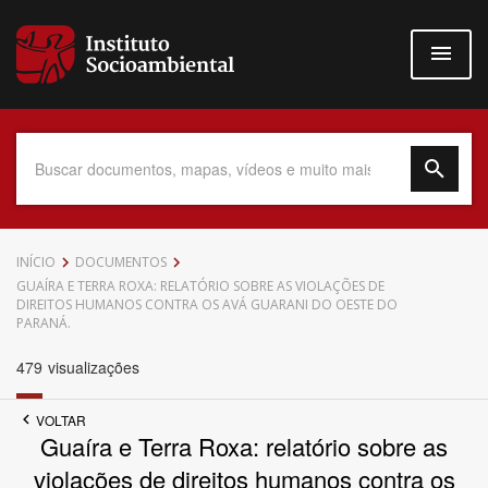
Pular
para
o
conteúdo
principal
Data do Documento
INÍCIO
DOCUMENTOS
GUAÍRA E TERRA ROXA: RELATÓRIO SOBRE AS VIOLAÇÕES DE
DIREITOS HUMANOS CONTRA OS AVÁ GUARANI DO OESTE DO
PARANÁ.
479
visualizações
Até
VOLTAR
Guaíra e Terra Roxa: relatório sobre as
violações de direitos humanos contra os
Povo Indígena