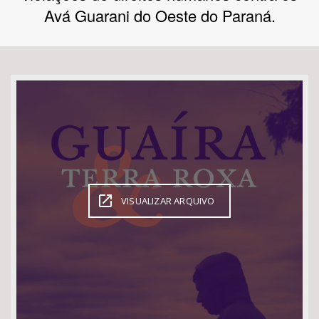
Avá Guarani do Oeste do Paraná.
Bioma / Bacia
Tema
Subtema
Área de Levantamento
Área Protegida
VISUALIZAR ARQUIVO
BUSCAR