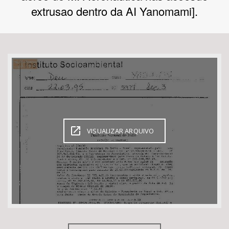
extrusao dentro da AI Yanomami].
Bioma / Bacia
Tema
Subtema
Área de Levantamento
VISUALIZAR ARQUIVO
Área Protegida
BUSCAR