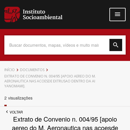
Pular
para
o
conteúdo
principal
Data do Documento
INÍCIO
DOCUMENTOS
EXTRATO DE CONVENIO N. 004/95 [APOIO AEREO DO M.
AERONAUTICA NAS ACOESDE EXTRUSAO DENTRO DA AI
YANOMAMI].
2
visualizações
Até
VOLTAR
Extrato de Convenio n. 004/95 [apoio
aereo do M. Aeronautica nas acoesde
Povo Indígena