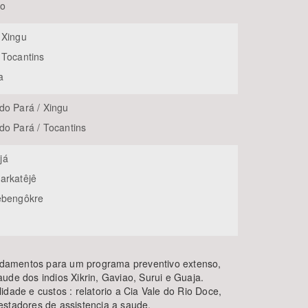
lo
 Xingu
 Tocantins
a
do Pará / Xingu
do Pará / Tocantins
já
arkatêjê
ẽbengôkre
a
fundamentos para um programa preventivo extenso,
ude dos indios Xikrin, Gaviao, Surui e Guaja.
idade e custos : relatorio a Cia Vale do Rio Doce,
estadores de assistencia a saude.