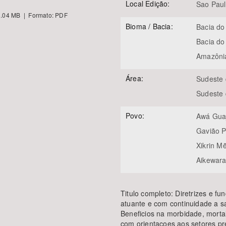
Local Edição:
Sao Pau
.04 MB | Formato: PDF
Bioma / Bacia:
Bacia do
Bacia do
Amazôni
Área:
Sudeste 
Sudeste 
Povo:
Awá Gua
Gavião P
Xikrin M
Aikewar
Titulo completo: Diretrizes e 
atuante e com continuidade a sa
Beneficios na morbidade, mortal
com orientacoes aos setores pr