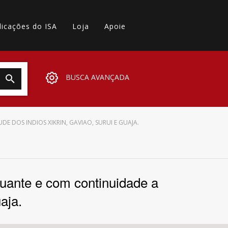
licações do ISA
Loja
Apoie
BUSCA AVANÇADA
 DOS INDIOS XIKRIN, GAVIAO, SURUI E GUAJA.
tuante e com continuidade a
aja.