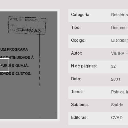
Categoria:
Relatório
Tipo:
Documen
Área Protegida
Codigo:
IJD0005
Autor:
VIEIRA F
VO
N de páginas:
32
Data:
2001
Tema:
Política 
Subtema:
Saúde
Editoras:
CVRD