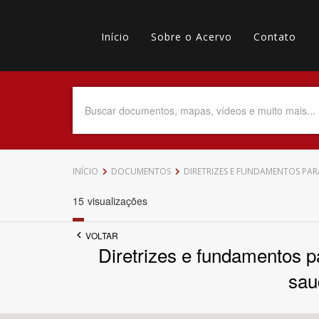
Pular
Main
para
o
Início
Sobre o Acervo
Contato
navigation
Menu
conteúdo
principal
secundário
Data do Documento
Até
INÍCIO
DOCUMENTOS
DIRETRIZES E FUNDAMENTOS PAR
15
visualizações
VOLTAR
Povo Indígena
Diretrizes e fundamentos p
sau
Tema