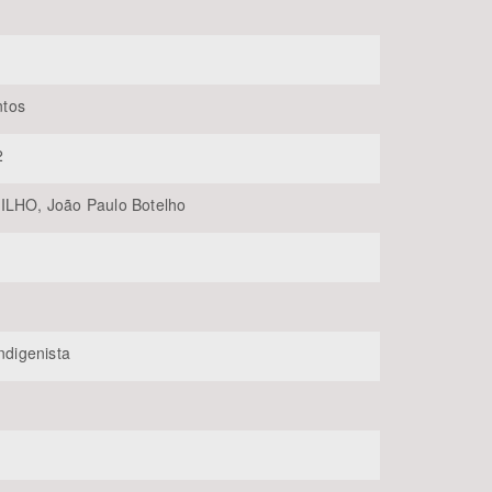
tos
2
ILHO, João Paulo Botelho
BUSCAR
Indigenista