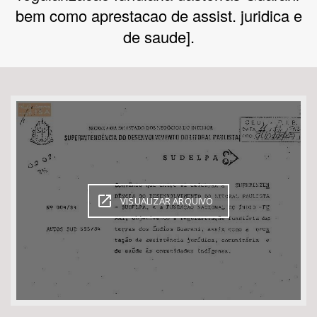
bem como aprestacao de assist. juridica e
Bioma / Bacia
de saude].
Tema
Subtema
Área de Levantamento
Área Protegida
VISUALIZAR ARQUIVO
BUSCAR