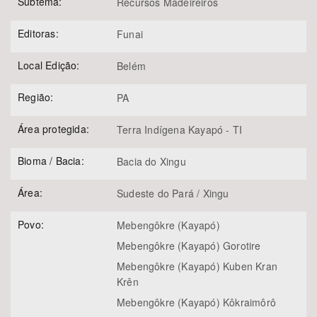
Subtema:
Recursos Madeireiros
Editoras:
Funai
Local Edição:
Belém
Região:
PA
Área protegida:
Terra Indígena Kayapó - TI
Bioma / Bacia:
Bacia do Xingu
Área:
Sudeste do Pará / Xingu
Povo:
Mebengôkre (Kayapó)
Mebengôkre (Kayapó) Gorotire
Mebengôkre (Kayapó) Kuben Kran
Krên
Mebengôkre (Kayapó) Kôkraimôrô