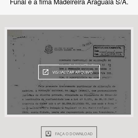
Funai e a fima Madeireira Araguaia S/A.
Bioma / Bacia
Tema
Subtema
Área de Levantamento
VISUALIZAR ARQUIVO
Área Protegida
BUSCAR
FAÇA O DOWNLOAD